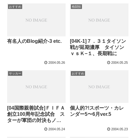
おすすめ
格闘技
有名人のBlog紹介-3 etc.
[04K-1]７．３１タイソン
戦が延期濃厚 タイソン
ｖｓＫ−１、長期戦に
2004.05.26
2004.05.25
サッカー
おすすめ
[04国際親善試合]ＦＩＦＡ
個人的?!スポーツ・カレ
創立100周年記念試合 ス
ンダー5〜6月ver.5
ターが軍団の対決もノー
ゴール
2004.05.24
2004.05.23