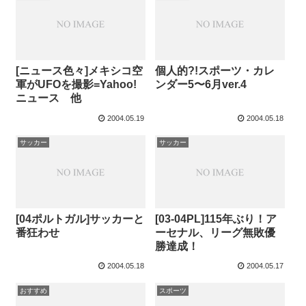
[ニュース色々]メキシコ空
個人的?!スポーツ・カレ
軍がUFOを撮影=Yahoo!
ンダー5〜6月ver.4
ニュース 他
2004.05.19
2004.05.18
サッカー
サッカー
[04ポルトガル]サッカーと
[03-04PL]115年ぶり！ア
番狂わせ
ーセナル、リーグ無敗優
勝達成！
2004.05.18
2004.05.17
おすすめ
スポーツ