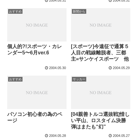
2004.05.31
2004.05.31
おすすめ
新聞から
個人的?!スポーツ・カレ
[スポーツ]今遠征で通算５
ンダー5〜6月ver.6
人目の戦線離脱者、三都
主=サンケイスポーツ 他
2004.05.30
2004.05.29
おすすめ
サッカー
パソコン初心者の為のペ
[04親善トルコ選抜戦]惜し
ージ
い平山、ロスタイム決勝
弾はまたも“幻”
2004.05.28
2004.05.27