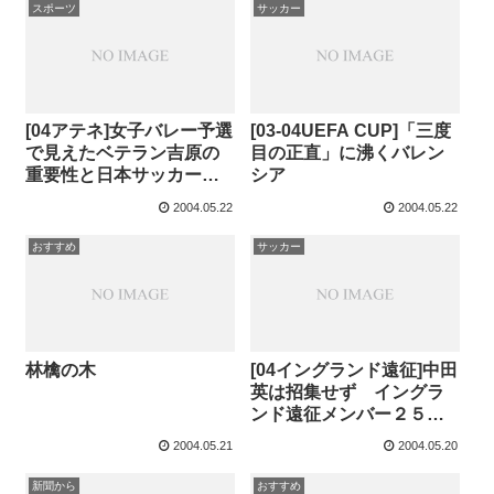
スポーツ
サッカー
[04アテネ]女子バレー予選
[03-04UEFA CUP]「三度
で見えたベテラン吉原の
目の正直」に沸くバレン
重要性と日本サッカーで
シア
の名波の存在
2004.05.22
2004.05.22
おすすめ
サッカー
林檎の木
[04イングランド遠征]中田
英は招集せず イングラ
ンド遠征メンバー２５名
発表＝サッカー日本代表
2004.05.21
2004.05.20
新聞から
おすすめ