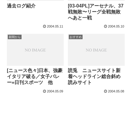
過去ログ紹介
[03-04PL]アーセナル、37
戦無敗〜リーグ全戦無敗
へあと一戦
2004.05.11
2004.05.10
新聞から
おすすめ
[ニュース色々]日本、強豪
読兎 ニュースサイト新
イタリア破る／女子バレ
着ヘッドライン総合斜め
ー=日刊スポーツ 他
読みサイト
2004.05.09
2004.05.08