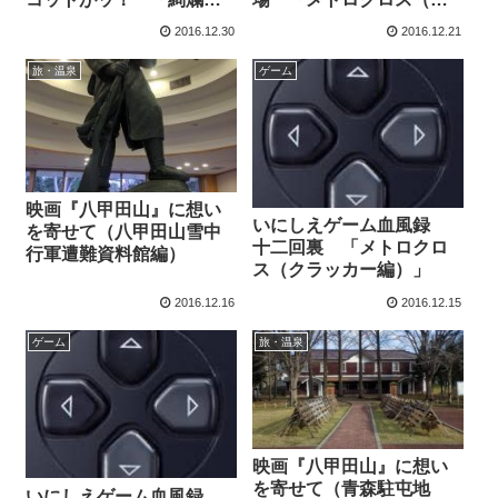
る『魂斗羅』戦記」
イルの目地編）」
2016.12.30
2016.12.21
旅・温泉
ゲーム
映画『八甲田山』に想い
いにしえゲーム血風録
を寄せて（八甲田山雪中
十二回裏 「メトロクロ
行軍遭難資料館編）
ス（クラッカー編）」
2016.12.16
2016.12.15
ゲーム
旅・温泉
映画『八甲田山』に想い
を寄せて（青森駐屯地
いにしえゲーム血風録