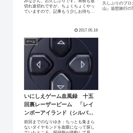
みなさん、お久しぶりです。将棋も途
久しぶりのブロ
切れ途切れですが、ちょくちょくやっ
山』追想旅行の
ていますので、記事もう少しお待ちく
りました。無料
ださい。今日は「METAL GEAR SOLID
本格的な動画作
V GROUND ZEROES」で、友達にメタ
動！！以前のブ
ルギア ソリッド・シリーズを紹介し
真しか載せなか
2017.05.19
たくて取...
画...
ゲーム
いにしえゲーム血風録 十五
回裏レーザービーム 「レイ
ンボーアイランド（シルバー
ドア編）」
前回までのなりゆき：ちっとも集まら
ないダイヤモンドを血眼になって探し
ていたところ、探偵脳が発動して見事