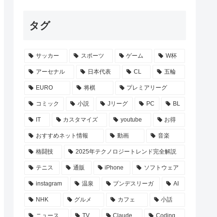
タグ
サッカー
スポーツ
ゲーム
W杯
アーセナル
日本代表
CL
五輪
EURO
将棋
プレミアリーグ
コミック
小説
Jリーグ
PC
BL
IT
カスタマイズ
youtube
お得
おすすめネット情報
動画
音楽
格闘技
2025年テクノロジートレンド完全解説
テニス
通販
iPhone
ソフトウェア
instagram
温泉
ブンデスリーガ
AI
NHK
グルメ
カフェ
小話
ニュース
TV
Claude
Coding