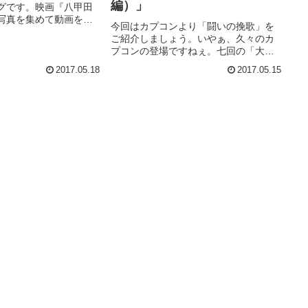
編）」
グです。映画『八甲田
写真を集めて動画を作
今回はカプコンより「闘いの挽歌」を
アプリなのにここまで
ご紹介しましょう。いやぁ、久々のカ
れるんですね！感
プコンの登場ですねぇ。七回の「大魔
ログ記事には微妙な写
界村」以来でしょうか（アタックスは
ったのを反省して、動
2017.05.18
2017.05.15
勘定に入れません）。 格ゲーやベル
トスクロールACTで大躍進したカプコ
ンですが、元々は「ストライダー飛龍...