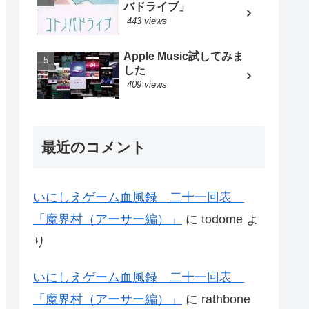
バドライブ」
443 views
Apple Music試してみま
した
409 views
最近のコメント
いにしえゲーム血風録 二十一回表
「魔界村（アーサー編）」
に
todome
よ
り
いにしえゲーム血風録 二十一回表
「魔界村（アーサー編）」
に
rathbone