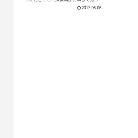
錬成に成功し、晴れてバッドエンドを
2017.05.06
回避することが出来た私だったが、隠
し面はやっぱりむつかしく死屍累々。
一進一退の、しかし実は防戦一方の闘
い...