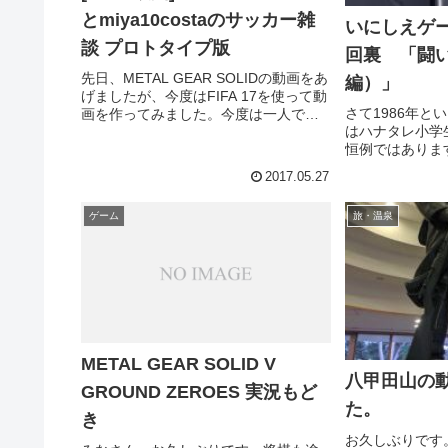
とmiya10costaのサッカー雑
いにしえゲ
談 プロトタイプ版
回裏 「闘
先日、METAL GEAR SOLIDの動画をあ
編）」
げましたが、今度はFIFA 17を使って動
さて1986年と
画を作ってみました。今度は一人では
はハナタレ小学
なく、当サイト関係者は知っています
恒例ではありま
が、以前にサッカー記事を書いてあげ
ってませんでし
てくださっていた「miya10costa」さん
2017.05.27
様のウチで「闘
と...
とになるわけで
ゲーム
旅・温泉
ですね。なのでさ
METAL GEAR SOLID V
八甲田山の
GROUND ZEROES 実況もど
た。
き
お久しぶりです。