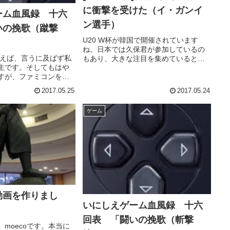
に衝撃を受けた（イ・ガンイ
ーム血風録 十六
ン選手）
いの挽歌（蹴撃
U20 W杯が韓国で開催されています
ね。日本では久保君が参加しているの
いえば、言うに及ばず私
もあり、大きな注目を集めていると思
生です。そしてもはや
います。南アフリカ戦、入ってからす
すが、ファミコンを持
ぐの小川選手へのスルーパスはぞくっ
た。ですから当然、人
としました。一方開催国韓国もバルセ
2017.05.25
2017.05.24
いの挽歌」に出会うこ
ロナの下部組織に所属するイ・スンウ...
す。いつもと同じ流れ
ゲーム
っさと友人宅の場...
動画を作りまし
いにしえゲーム血風録 十六
回表 「闘いの挽歌（斬撃
moecoです。本当に