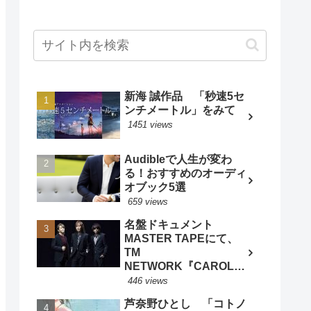
新海 誠作品 「秒速5セ
ンチメートル」をみて
1451 views
Audibleで人生が変わ
る！おすすめのオーディ
オブック5選
659 views
名盤ドキュメント
MASTER TAPEにて、
TM
NETWORK『CAROL』
特集 - BARKS音楽ニュ
446 views
ースより
芦奈野ひとし 「コトノ