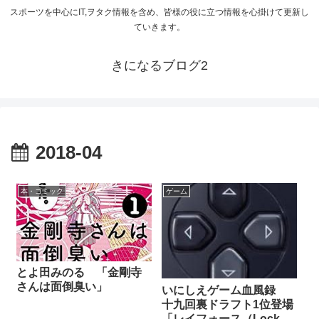
スポーツを中心にIT,ヲタク情報を含め、皆様の役に立つ情報を心掛けて更新し
ていきます。
きになるブログ2
2018-04
本・コミック
ゲーム
とよ田みのる 「金剛寺
さんは面倒臭い」
いにしえゲーム血風録
十九回裏ドラフト1位登場
「レイフォース（Lock