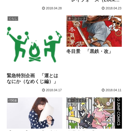
On Laser編）」
2018.04.28
2018.04.23
くらし
本・コミック
冬目景 「黒鉄・改」
緊急特別企画 「運とは
なにか（なめくじ編）」
2018.04.17
2018.04.11
IT関連
本・コミック