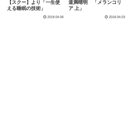
【スクー】より「一生使
道満晴明 「メランコリ
える睡眠の技術」
ア 上」
2018.04.06
2018.04.03