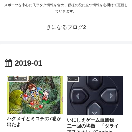
スポーツを中心にIT,ヲタク情報を含め、皆様の役に立つ情報を心掛けて更新し
ていきます。
きになるブログ2
2019-01
本・コミック
ゲーム
ハクメイとミコチの7巻が
いにしえゲーム血風録
出たよ
二十回の均衡 「ダライ
アスとオレ（Captain