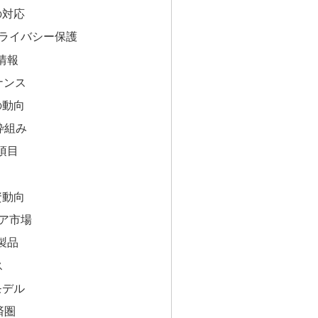
の対応
プライバシー保護
情報
ナンス
の動向
枠組み
項目
資動向
ア市場
製品
ス
モデル
済圏