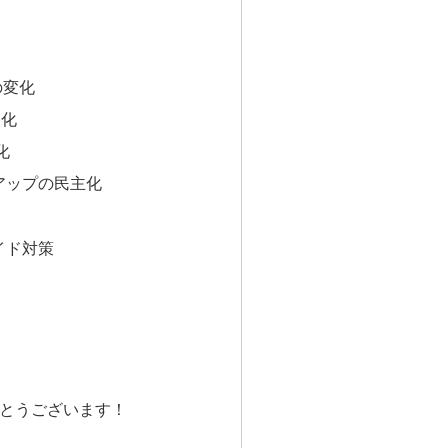
の変化
R化
化
アップの民主化
イド対策
とうございます！