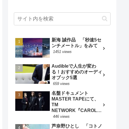
新海 誠作品 「秒速5セ
ンチメートル」をみて
1451 views
Audibleで人生が変わ
る！おすすめのオーディ
オブック5選
659 views
名盤ドキュメント
MASTER TAPEにて、
TM
NETWORK『CAROL』
特集 - BARKS音楽ニュ
446 views
ースより
芦奈野ひとし 「コトノ