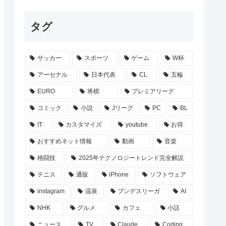
タグ
サッカー
スポーツ
ゲーム
W杯
アーセナル
日本代表
CL
五輪
EURO
将棋
プレミアリーグ
コミック
小説
Jリーグ
PC
BL
IT
カスタマイズ
youtube
お得
おすすめネット情報
動画
音楽
格闘技
2025年テクノロジートレンド完全解説
テニス
通販
iPhone
ソフトウェア
instagram
温泉
ブンデスリーガ
AI
NHK
グルメ
カフェ
小話
ニュース
TV
Claude
Coding