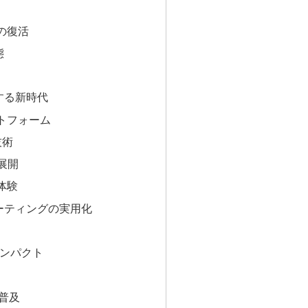
の復活
態
する新時代
トフォーム
技術
展開
体験
ーティングの実用化
ンパクト
普及