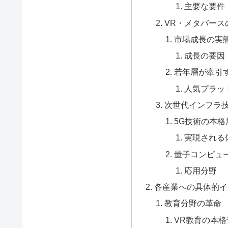
主要な要件
VR・メタバース
市場成長の実
成長の要因
若年層が牽引
人気プラッ
次世代インフラ
5G技術の本格
実現される
量子コンピュ
応用分野
各産業への具体的イ
教育分野の革命
VR教育の本格