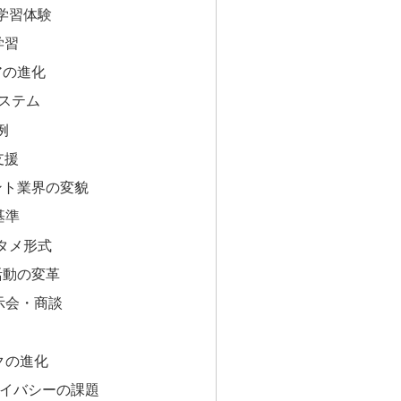
学習体験
学習
アの進化
ステム
例
支援
ント業界の変貌
基準
タメ形式
活動の変革
示会・商談
クの進化
イバシーの課題