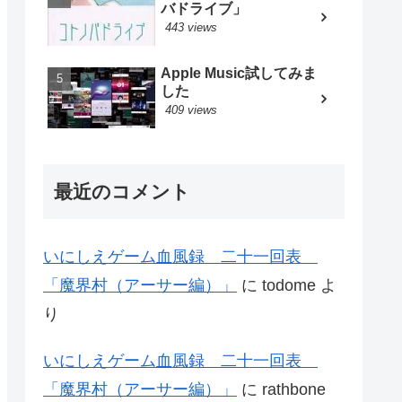
バドライブ」
443 views
Apple Music試してみま
した
409 views
最近のコメント
いにしえゲーム血風録 二十一回表
「魔界村（アーサー編）」
に
todome
よ
り
いにしえゲーム血風録 二十一回表
「魔界村（アーサー編）」
に
rathbone