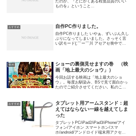
たのが、『とにかくある程度品質のいい
ものを』ということ...
自作PC作りました。
おすすめ
自作PC作りました いやぁ、ずいぶん久し
ぶりになってしまいました。さっそく言
い訳モード(;￣ー￣川 アセアセ喪中で新
年の挨拶はで...
ショーの裏側見せますの巻 （映
映画
画「地上最大のショウ」）
今回お話する映画は「地上最大のショ
ウ」。毎度お馴染み、BSで見て面白かっ
たのでご紹介させてください。私のこと
ですので、監督が誰とか、俳優が誰とか
は一切触れず、ネタバレも気にせずに、
見て思ったことを記すだけですので、ご
タブレット用アームスタンド：超
おすすめ
了承ください。では簡単な...
えてはならない一線を越えてしま
った
タブレットPC/iPad2/iPad3/iPhone/アイ
フォン/アイホン スマートホン/スマ
ホ/android/アンドロイド端末用アクセサ