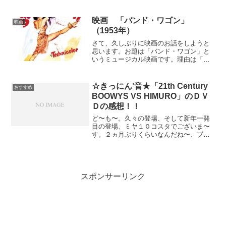
リ シンプルなアームスタンド 360度回転
posted with カエレバ koolriver Am...
映画 「バンド・ワゴン」
映画
（1953年）
さて、久しぶりに映画のお話をしようと
思います。お題は「バンド・ワゴン」と
いうミュージカル映画です。理由は「ス
ローターハウス5」の時と同じです。なん
か面白かったから。そして私は「面白け
れば監督や俳優が誰だって良いや！」と
☆きっにん’音★「21th Century
おすすめ
いうボンクラなので、む...
BOOWYS VS HIMURO」のＤＶ
Ｄの感想！！
ど〜も〜。久々の登場、そして新年一発
目の登場、ミヤ１０コスタでございま〜
す。２ヵ月ぶりくらいなんだね〜、ブロ
グ更新…。年末は師走と...
スポンサーリンク