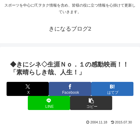
スポーツを中心にIT,ヲタク情報を含め、皆様の役に立つ情報を心掛けて更新し
ていきます。
きになるブログ2
◆きにシネ◇生涯Ｎｏ．１の感動映画！！
「素晴らしき哉、人生！」
X
Facebook
はてブ
LINE
コピー
2004.11.18
2015.07.30