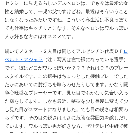
セクシーに見えるらしいデスベロンは。でも今は最愛の女
性と結婚して、一児の父ですけどね。最近はそういうこと
はなくなったみたいですね。こういう私生活は不良っぽく
ても仕事はキッチリとこなす。そんなベロンはワルっぽい
人が好きな方にはオススメです。
続いてノミネート２人目は同じくアルゼンチン代表ＤＦ
ロ
ベルト・アジャラ
（注：写真は左で裸になっている選手）
です。彼はどこがワルっぽいか？？？それはＤＦのプレー
スタイルです。この選手はちょっとした接触プレーでした
たかにあいてに肘打ちを喰らわせたりしてます。かなり闘
争心旺盛なプレーヤーです。見た目でもかなり気合い入っ
た顔をしてます。しかも最近、髪型を少し長髪に変えて少
し見た目がスマートになりました。でも目の鋭さは相変わ
らずです。その目の鋭さはまさに危険な雰囲気を醸しだし
ています。ワルっぽい男が好きな方、ぜひテレビ中継で彼