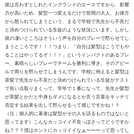
彼は言わずとしれたイングランドのエースですから、影響
力が高いため、髪型一つ変えるだけで世間の大人、お偉方
から怒られてしまうという、まるで学校で先生から不良だ
と決めつけられている生徒のような状況にいます。しかし
彼の凄いところはそういう声を自分のプレーで黙らせてし
まうところです！！！つまり、「自分は髪型はこうでもや
ることはやってるぞ！！！」というインパクトのあるプレ
ー、素晴らしいプレーでチームを勝利に導き、そのアピー
ルで周りを黙らせてしまうんです。学校に例えると髪型は
茶髪で先生から不良だと決めつけられている生徒がテスト
で良い点取りまくって、学年で１番になって、先生が髪型
が茶髪とかだと中身もダメになるとか言う言葉をキッチリ
否定する結果を出して黙らせるって感じですかね！？
（注；個人的に著者は髪型がその人を語るものではないと
思ってます）こんなカッコイイ不良っぽさってどうですか
ね？？？僕はホントにカッコイイなぁ〜〜〜って思ってし