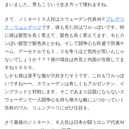
まいました。男もこういう生き方って憧れますね。
さて、ノミネート５人目はスウェーデン代表ＭＦ
フレデリ
ク・リュングベリ
です。彼も見た目はワルっぽいです。特
に彼は髪型を良く変えて、髪色も良く変えてます。モヒカ
ンぽい髪型で髪色赤とかね。そして闘争心も旺盛で所属チ
ーム、アーセナルでも１，２を争うほど気性が荒いんじゃ
ないでしょうか？？？彼の場合は外見と内面が合致してま
すね１００％。
しかも彼は派手な服が大好きだそうです。これもワルっぽ
いですね〜〜。スウェーデンは奇しくもアルゼンチン、イ
ングランドと対戦します。そこであまり話題にならないス
ウェーデンで一人闘争心を持ち偉大な敵にぶつかっていく
生粋のワル、リュングベリにぜひ注目を。
さて最後のノミネート、６人目は日本が闘うロシア代表Ｍ