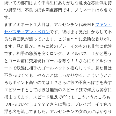
続いての部門はよく中高生にありがちな危険な雰囲気を持
つ男部門。不良っぽさ満点部門です。ノミネートは６名で
す。
まずノミネート１人目は、アルゼンチン代表ＭＦ
ファン・
セバスティアン・ベロン
です。彼はまず見た目からして不
良な雰囲気が漂っています。ヒジョ〜〜に危険な香りがし
ます、見た目が。さらに彼のプレーそのものも非常に危険
です。相手の急所を突くロング、ミドルパス！！かと思う
とゴール前に突如現れゴールを奪う！！さらにミドルシュ
ートで残酷に相手のゴールネットを揺らします。見た目は
不良っぽくても、やることはしっかりやる。こういうとこ
ろもポイント高いのでは！？さらに彼の不良っぽさを表す
エピソードとしては彼は無類のスピード狂で何度も警察に
捕まってます、スピード違反で(^^；)。こういうところも
ワルっぽいでしょ？？？さらに昔は、プレイボーイで色々
浮き名を流してました。アルゼンチンの女の人にはかなり