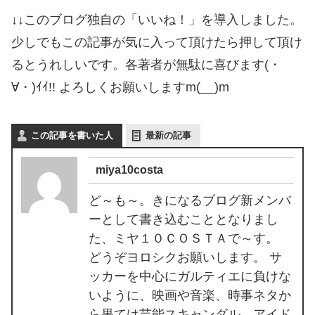
↓↓このブログ独自の「いいね！」を導入しました。
少しでもこの記事が気に入って頂けたら押して頂け
るとうれしいです。各著者が無駄に喜びます(・
∀・)ｲｲ!! よろしくお願いしますm(__)m
この記事を書いた人
最新の記事
miya10costa
ど～も～。きになるブログ新メンバ
ーとして書き込むこととなりまし
た、ミヤ１０ＣＯＳＴＡで～す。
どうぞヨロシクお願いします。 サ
ッカーを中心にガルティエに負けな
いように、映画や音楽、時事ネタか
ら果ては芸能スキャンダル、アイド