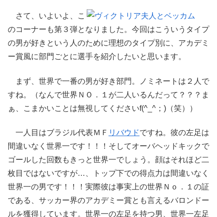
さて、いよいよ、こ
のコーナーも第３弾となりました。今回はこういうタイプ
の男が好きという人のために理想のタイプ別に、アカデミ
ー賞風に部門ごとに選手を紹介したいと思います。
まず、世界で一番の男が好き部門。ノミネートは２人で
すね。（なんで世界ＮＯ．１が二人いるんだって？？？ま
ぁ、こまかいことは無視してくださいf(^_^；)（笑））
一人目はブラジル代表ＭＦ
リバウド
ですね。彼の左足は
間違いなく世界一です！！！そしてオーバヘッドキックで
ゴールした回数もきっと世界一でしょう。顔はそれほど二
枚目ではないですが…、トップ下での得点力は間違いなく
世界一の男です！！！実際彼は事実上の世界Ｎｏ．１の証
である、サッカー界のアカデミー賞とも言えるバロンドー
ルを獲得しています。世界一の左足を持つ男、世界一左足