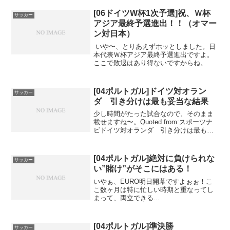
[06ドイツW杯1次予選]祝、Ｗ杯
サッカー
アジア最終予選進出！！（オマー
ン対日本）
いや〜、とりあえずホッとしました。日
本代表Ｗ杯アジア最終予選進出ですよ。
ここで敗退はあり得ないですからね。
[04ポルトガル]ドイツ対オラン
サッカー
ダ 引き分けは最も妥当な結果
少し時間がたった試合なので、そのまま
載せますね〜。Quoted from:スポーツナ
ビドイツ対オランダ 引き分けは最も妥
当な結果＝ユーロ２００４ド...
[04ポルトガル]絶対に負けられな
サッカー
い”賭け”がそこにはある！
いやぁ、EURO明日開幕ですよぉぉ！こ
こ数ヶ月は特に忙しい時期と重なってし
まって、両立できる...
[04ポルトガル]準決勝
サッカー