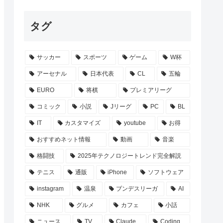
タグ
サッカー
スポーツ
ゲーム
W杯
アーセナル
日本代表
CL
五輪
EURO
将棋
プレミアリーグ
コミック
小説
Jリーグ
PC
BL
IT
カスタマイズ
youtube
お得
おすすめネット情報
動画
音楽
格闘技
2025年テクノロジートレンド完全解説
テニス
通販
iPhone
ソフトウェア
instagram
温泉
ブンデスリーガ
AI
NHK
グルメ
カフェ
小話
ニュース
TV
Claude
Coding