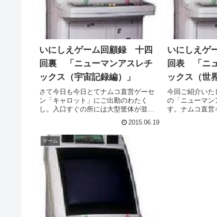
いにしえゲーム回顧録 十四
いにしえゲ
回裏 「ニューマンアスレチ
回表 「ニ
ックス（宇宙記録編）」
ックス（世
さて今日も今日とてナムコ直営ゲーセ
今回ご紹介いた
ン「キャロット」にご出勤のわたく
の「ニューマン
し。入口すぐの所には大型筐体が並ん
す。ナムコ直営
でいたのですが、その日やけにでかい
ラウンドだった
2015.06.19
アップライト筐体が設置されているこ
それはさておき
とに気が付きました。どうやら4人同時
がバカ方向に突
ゲーム
プレイ可能のようですが、しかし各々
すが、本作もま
ボ...
ぱな...