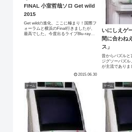
FINAL 小室哲哉ソロ Get wild
2015
Get wildの進化、ここに極まり！国際フ
ォーラムと横浜のFinal行きましたが、
いにしえゲ
最高でした。今度出るライブBlu-ray欲
間に合わね
しいなぁ・・・。TM NETWORK 30th
1984～ QUIT30 HUGE DATA(Blu-ray
ス」
Di...
昔からパズルと
ジグソーパズル
が主流でありま
ームが発明され
2015.06.30
考長考を試すも
間的なひらめき
ゲーム
ゲーム
たように思えま
所...