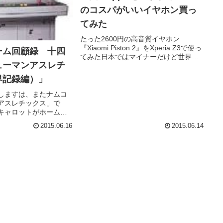
のコスパがいいイヤホン買っ
てみた
たった2600円の高音質イヤホン
『Xiaomi Piston 2』をXperia Z3で使っ
ーム回顧録 十四
てみた日本ではマイナーだけど世界が
ューマンアスレチ
注目する中国のスマホメーカー、
Xiaomi（シャオミ）。同社が中国で販
界記録編）」
売している高音質イヤホン『Piston2』
を...
しますは、またナムコ
アスレチックス」で
キャロットがホームグ
ので仕方ないんです。
2015.06.16
2015.06.14
、とかくナムコは設定
っ走った作品が多いで
たバカアクセル踏みっ