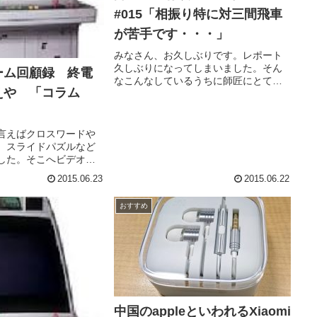
#015「相振り特に対三間飛車
が苦手です・・・」
みなさん、お久しぶりです。レポート
久しぶりになってしまいました。そん
ーム回顧録 終電
なこんなしているうちに師匠にとても
えや 「コラム
おめでたいことがありました。本当に
おめでとうございます。さて、ここ１
か月くらいの間、たまに打てない時も
ありつつ、将棋ウォーズの方は続けて
言えばクロスワードや
い...
、スライドパズルなど
した。そこへビデオゲ
たことで、パズルは熟
2015.06.23
2015.06.22
のではなく、むしろ瞬
を求めるものが多かっ
おすすめ
す。その最たるものが
中国のappleといわれるXiaomi