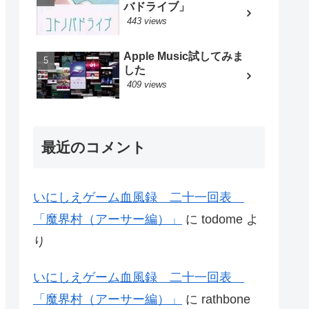
バドライブ」
443 views
Apple Music試してみま
した
409 views
最近のコメント
いにしえゲーム血風録 二十一回表
「魔界村（アーサー編）」
に
todome
よ
り
いにしえゲーム血風録 二十一回表
「魔界村（アーサー編）」
に
rathbone