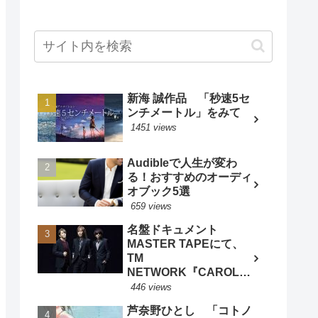
新海 誠作品 「秒速5セ
ンチメートル」をみて
1451 views
Audibleで人生が変わ
る！おすすめのオーディ
オブック5選
659 views
名盤ドキュメント
MASTER TAPEにて、
TM
NETWORK『CAROL』
特集 - BARKS音楽ニュ
446 views
ースより
芦奈野ひとし 「コトノ