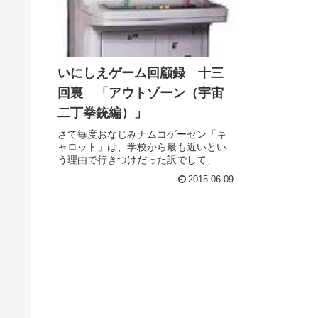
いにしえゲーム回顧録 十三
回裏 「アウトゾーン（宇宙
二丁拳銃編）」
さて毎度おなじみナムコゲーセン「キ
ャロット」は、学校から最も近いとい
う理由で行きつけだった訳でして、足
繁く通いはしましたが、かといってそ
2015.06.09
こにこだわっていた訳でもありませ
ん。またキャロットのラインナップも
そうそう入れ替わるわけではないし、
当然...