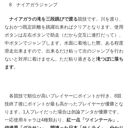
8 ナイアガラジャンプ
ナイアガラの滝を三段跳びで渡る
競技です。川を渡り、
なおかつ既定距離を跳躍出来ればクリアとなります。使用
ボタンは左右ボタンで助走（だから交互に連打だって）、
中ボタンでジャンプします。水面に着地した際、ある程度
滑走出来ますので、出来るだけ粘って次のジャンプを行わ
ないと対岸に着けません。ただ粘り過ぎると
滝つぼに落ち
ます
。
各競技で順位が高いプレイヤーにポイントが付き、8競
技終了後にポイントが最も高かったプレイヤーが優勝とな
ります。1人プレイだった場合は勿論アンタが優勝です。
一応使用キャラは4種類おり、
紅一点「ツインテール」、
伊達男「グラサン」、間違った日本「サムライ」、分かり