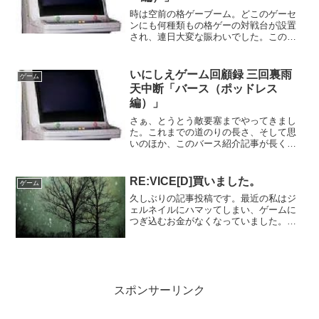
時は空前の格ゲーブーム。どこのゲーセ
ンにも何種類もの格ゲーの対戦台が設置
され、連日大変な賑わいでした。この状
況で「よし、オレも一山当てたいぜ」と
考える輩がいても不思議ではないわけ
で、つまり新しいゲーセンがあちこちに
いにしえゲーム回顧録 三回裏雨
ゲーム
出現していたのです。もっと...
天中断「バース（ポッドレス
編）」
さぁ、とうとう敵要塞までやってきまし
た。これまでの道のりの長さ、そして思
いのほか、このバース紹介記事が長くな
ってしまったことに、当時の私も、今の
私も、深い感慨にふけっておりました。
懐かしいなぁ…。本当に…。いろいろあ
RE:VICE[D]買いました。
ゲーム
ったよ。うん、あった...
久しぶりの記事投稿です。最近の私はジ
ェルネイルにハマッてしまい、ゲームに
つぎ込むお金がなくなっていました。で
もたまにはもう一度乙女ゲームがした
い･･･そんな思いを抱えていたら･･･最近
の楽天ブックスさんで、乙女ゲームの価
格がだだ下がりしてる...
スポンサーリンク