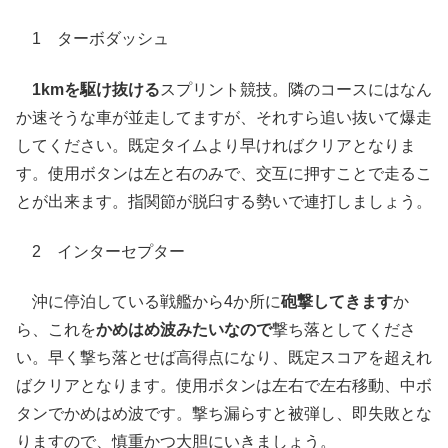
1 ターボダッシュ
1kmを駆け抜ける
スプリント競技。隣のコースにはなん
か速そうな車が並走してますが、それすら追い抜いて爆走
してください。既定タイムより早ければクリアとなりま
す。使用ボタンは左と右のみで、交互に押すことで走るこ
とが出来ます。指関節が脱臼する勢いで連打しましょう。
2 インターセプター
沖に停泊している戦艦から4か所に
砲撃してきます
か
ら、これを
かめはめ波みたいなので
撃ち落としてくださ
い。早く撃ち落とせば高得点になり、既定スコアを超えれ
ばクリアとなります。使用ボタンは左右で左右移動、中ボ
タンでかめはめ波です。撃ち漏らすと被弾し、即失敗とな
りますので、慎重かつ大胆にいきましょう。