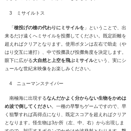
3 ミサイルトス
「
槍投げの槍の代わりにミサイルを
」ということで、出
来るだけ遠くへミサイルを投擲してください。既定距離を
超えればクリアとなります。使用ボタンは左右で助走（や
はり交互に連打）、中で投擲及び投擲角度を決定します。
眼下に広がる
大自然と上空を飛ぶミサイル
という、実にシ
ュールな世紀末映像をお楽しみください。
4 ニューマンスナイパー
南極海に出現する
なんだかよく分からない生物をかめは
め波で倒してください
。一種の早撃ちゲームですので、早
く狙撃すれば高得点になり、既定スコアを超えればクリア
となります。怪生物は3か所（左、中、右）から出現しま
すので、対応するボタンでかめはめ波発射となります。撃