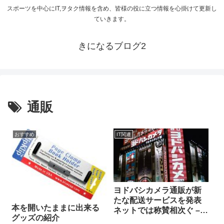
スポーツを中心にIT,ヲタク情報を含め、皆様の役に立つ情報を心掛けて更新し
ていきます。
きになるブログ2
通販
おすすめ
IT関連
ヨドバシカメラ通販が新
たな配送サービスを発表
本を開いたままに出来る
ネットでは称賛相次ぐ –
グッズの紹介
ライブドアニュース