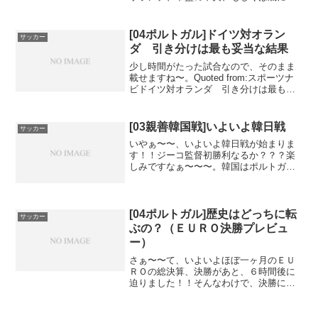
置するプレーヤーを選考基...
[04ポルトガル]ドイツ対オラン
サッカー
ダ 引き分けは最も妥当な結果
少し時間がたった試合なので、そのまま
載せますね〜。Quoted from:スポーツナ
ビドイツ対オランダ 引き分けは最も妥
当な結果＝ユーロ２００４ド...
[03親善韓国戦]いよいよ韓日戦
サッカー
いやぁ〜〜、いよいよ韓日戦が始まりま
す！！ジーコ監督初勝利なるか？？？楽
しみですなぁ〜〜〜。韓国はポルトガル
をユーロ２０００でベス...
[04ポルトガル]歴史はどっちに転
サッカー
ぶの？（ＥＵＲＯ決勝プレビュ
ー）
さぁ〜〜て、いよいよほぼ一ヶ月のＥＵ
ＲＯの総決算、決勝があと、６時間後に
迫りました！！そんなわけで、決勝につ
いて歴史と過去のデータ...