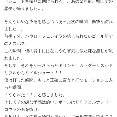
（シュート空振りに助けられる）、あの２年前、韓国での
悪夢が蘇りました…。
そんないやな予感を感じつつあった次の瞬間、衝撃が訪れ
ました…。
前半７分、パウロ・フェレイラの信じられないゴール前で
のミスパス。
この瞬間、僕の背中にはなにやら寒気に似た嫌な感じが流
れました。
そして、それをかっさらったギリシャ、カラグーリスがド
リブルからミドルシュート！！
僕は打った瞬間、もっと正確に言うと打つモーションに入
った瞬間、
「やられた！！」と感じました。
そしてその嫌な予感は的中、ボールはＤＦフェルナンド・
コウトの右を抜け、
ＧＫリカルドの横っ飛びも届かず、ゴール右隅へ突きささ