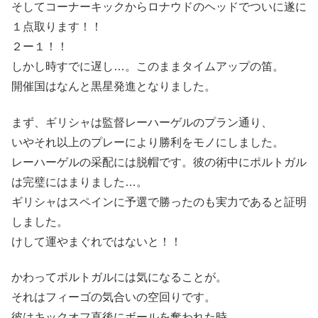
そしてコーナーキックからロナウドのヘッドでついに遂に
１点取ります！！
２ー１！！
しかし時すでに遅し…。このままタイムアップの笛。
開催国はなんと黒星発進となりました。
まず、ギリシャは監督レーハーゲルのプラン通り、
いやそれ以上のプレーにより勝利をモノにしました。
レーハーゲルの采配には脱帽です。彼の術中にポルトガル
は完璧にはまりました…。
ギリシャはスペインに予選で勝ったのも実力であると証明
しました。
けして運やまぐれではないと！！
かわってポルトガルには気になることが。
それはフィーゴの気合いの空回りです。
彼はキックオフ直後にボールを奪われた時、