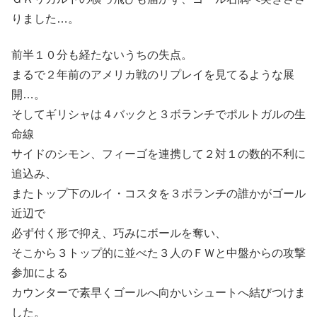
りました…。
前半１０分も経たないうちの失点。
まるで２年前のアメリカ戦のリプレイを見てるような展
開…。
そしてギリシャは４バックと３ボランチでポルトガルの生
命線
サイドのシモン、フィーゴを連携して２対１の数的不利に
追込み、
またトップ下のルイ・コスタを３ボランチの誰かがゴール
近辺で
必ず付く形で抑え、巧みにボールを奪い、
そこから３トップ的に並べた３人のＦＷと中盤からの攻撃
参加による
カウンターで素早くゴールへ向かいシュートへ結びつけま
した。