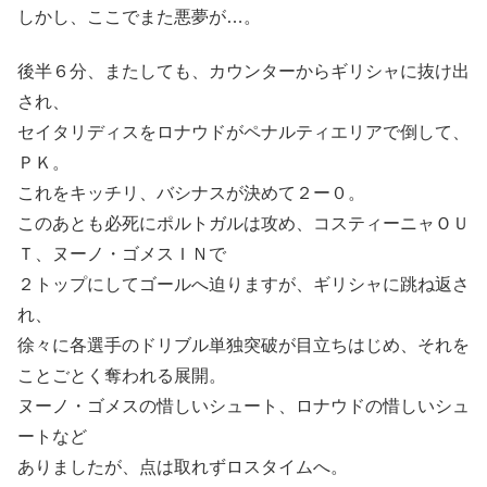
しかし、ここでまた悪夢が…。
後半６分、またしても、カウンターからギリシャに抜け出
され、
セイタリディスをロナウドがペナルティエリアで倒して、
ＰＫ。
これをキッチリ、バシナスが決めて２ー０。
このあとも必死にポルトガルは攻め、コスティーニャＯＵ
Ｔ、ヌーノ・ゴメスＩＮで
２トップにしてゴールへ迫りますが、ギリシャに跳ね返さ
れ、
徐々に各選手のドリブル単独突破が目立ちはじめ、それを
ことごとく奪われる展開。
ヌーノ・ゴメスの惜しいシュート、ロナウドの惜しいシュ
ートなど
ありましたが、点は取れずロスタイムへ。