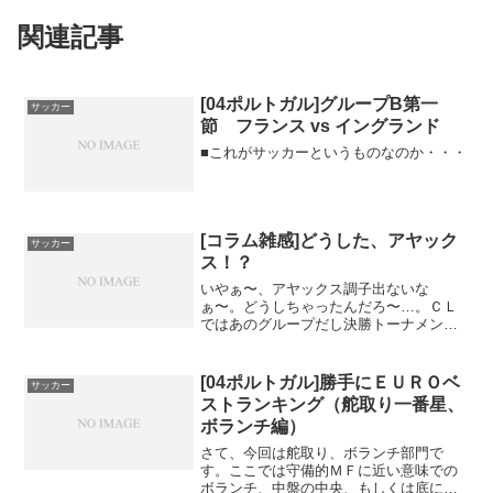
関連記事
[04ポルトガル]グループB第一
サッカー
節 フランス vs イングランド
■これがサッカーというものなのか・・・
[コラム雑感]どうした、アヤック
サッカー
ス！？
いやぁ〜、アヤックス調子出ないな
ぁ〜。どうしちゃったんだろ〜…。ＣＬ
ではあのグループだし決勝トーナメント
は厳しいなぁ〜とは思ってた...
[04ポルトガル]勝手にＥＵＲＯベ
サッカー
ストランキング（舵取り一番星、
ボランチ編）
さて、今回は舵取り、ボランチ部門で
す。ここでは守備的ＭＦに近い意味での
ボランチ、中盤の中央、もしくは底に位