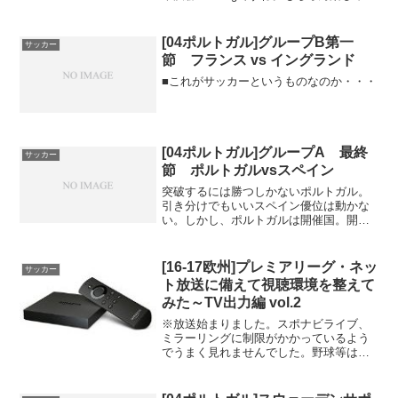
見ますが、ひとつ大変なことを...
[04ポルトガル]グループB第一
サッカー
節 フランス vs イングランド
■これがサッカーというものなのか・・・
[04ポルトガル]グループA 最終
サッカー
節 ポルトガルvsスペイン
突破するには勝つしかないポルトガル。
引き分けでもいいスペイン優位は動かな
い。しかし、ポルトガルは開催国。開催
国に勝利の女神は微笑ん...
[16-17欧州]プレミアリーグ・ネッ
サッカー
ト放送に備えて視聴環境を整えて
みた～TV出力編 vol.2
※放送始まりました。スポナビライブ、
ミラーリングに制限がかかっているよう
でうまく見れませんでした。野球等はみ
れたので、そのままみれると思ったので
すが、権利の関係か、Fire TV系での
Airplayができなくなっているようです。