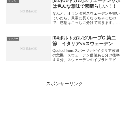
[04ポルトガル]スウェーデンサポ
サッカー
アプリを入れ...
は色んな意味で素晴らしい！！
なんと、オランダ対スウェーデンを書い
ていたら、異常に長くなっちゃったの
で、感想はこっちに分けて書きます。オ
ランダの問題点とか、スウ...
[04ポルトガル]グループC 第二
サッカー
節 イタリアvsスウェーデン
Quoted from:スポーツナビイタリア敗退
の危機 スウェーデン価値ある分け後半
４０分、スウェーデンのイブラヒモビッ
チが同点ゴール。イタリア有...
スポンサーリンク