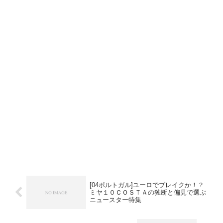
[04ポルトガル]ユーロでブレイクか！？
ミヤ１０ＣＯＳＴＡの独断と偏見で選ぶ
ニュースター特集