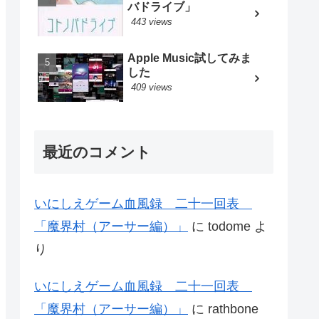
バドライブ」
443 views
Apple Music試してみま
した
409 views
最近のコメント
いにしえゲーム血風録 二十一回表
「魔界村（アーサー編）」
に
todome
よ
り
いにしえゲーム血風録 二十一回表
「魔界村（アーサー編）」
に
rathbone