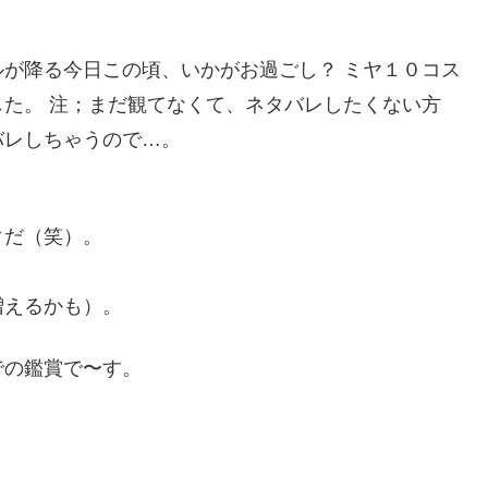
が降る今日この頃、いかがお過ごし？ ミヤ１０コス
した。 注；まだ観てなくて、ネタバレしたくない方
バレしちゃうので…。
タだ（笑）。
増えるかも）。
での鑑賞で〜す。