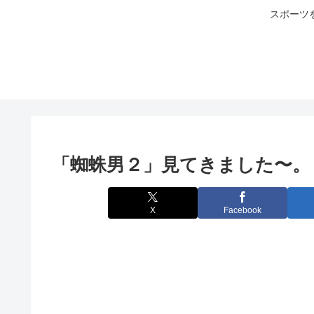
スポーツ
「蜘蛛男２」見てきました〜。
X
Facebook