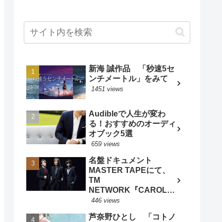
新海 誠作品 「秒速5セ
ンチメートル」をみて
1451 views
Audibleで人生が変わ
る！おすすめのオーディ
オブック5選
659 views
名盤ドキュメント
MASTER TAPEにて、
TM
NETWORK『CAROL』
特集 - BARKS音楽ニュ
446 views
ースより
芦奈野ひとし 「コトノ