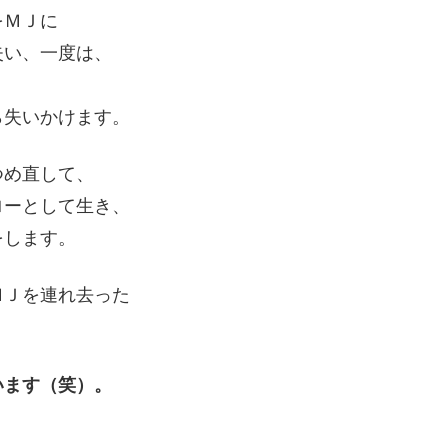
をＭＪに
失い、一度は、
ら失いかけます。
つめ直して、
ローとして生き、
をします。
ＭＪを連れ去った
。
います（笑）。