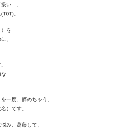
者扱い…。
T0T)。
Ｊ）を
のに、
す。
的な
とを一度、辞めちゃう、
役名）です。
に悩み、葛藤して、