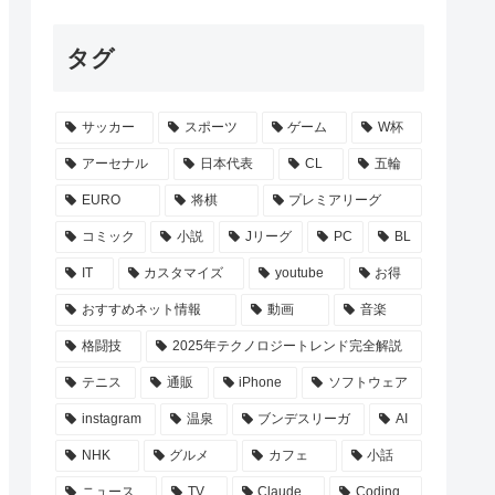
タグ
サッカー
スポーツ
ゲーム
W杯
アーセナル
日本代表
CL
五輪
EURO
将棋
プレミアリーグ
コミック
小説
Jリーグ
PC
BL
IT
カスタマイズ
youtube
お得
おすすめネット情報
動画
音楽
格闘技
2025年テクノロジートレンド完全解説
テニス
通販
iPhone
ソフトウェア
instagram
温泉
ブンデスリーガ
AI
NHK
グルメ
カフェ
小話
ニュース
TV
Claude
Coding