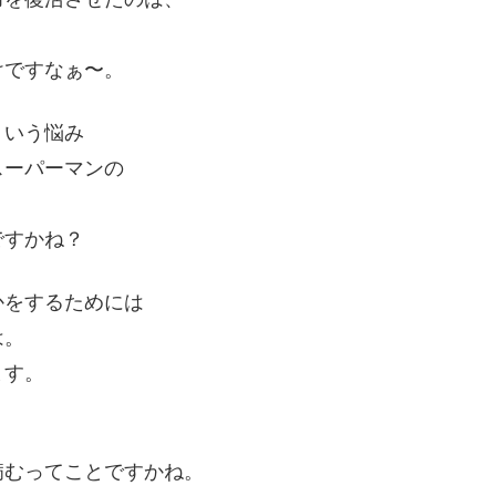
けですなぁ〜。
ういう悩み
スーパーマンの
ですかね？
かをするためには
は。
ます。
病むってことですかね。