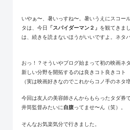
いやぁ〜、暑いっすね〜。暑いうえにスコール
タは、今日
「スパイダーマン２」
を観てきま
は、続きを読まないほうがいいですよ。ネタ
おっ！？そういやブログ始まって初の映画ネ
新しい分野を開拓するのは良きコト良きコト
（実は映画好きなのでこれからコノ手のネタ
今回は友人の美容師さんからもらったタダ券
井筒監督みたいに
自腹
ってませ〜ん（笑）。
そんなお気楽気分で行きました。