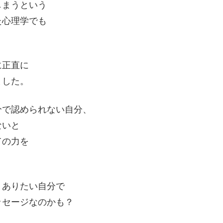
しまうという
た心理学でも
に正直に
ました。
分で認められない自分、
ないと
ての力を
、ありたい自分で
ッセージなのかも？