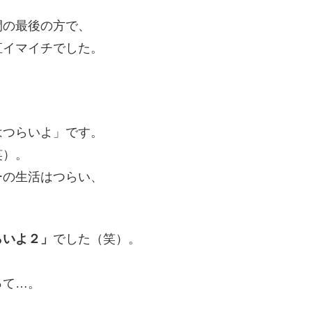
間の最後の方で、
直イマイチでした。
はつらいよ」です。
笑）。
ーの生活はつらい、
らいよ２」
でした（笑）。
って…。