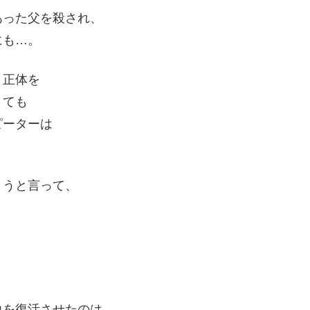
あった父を殺され、
にも…。
、正体を
くても
ピーターは
ょうと言って、
力を復活させたのは、