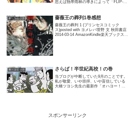
思えば熱帯雨林の導きによって「FLIP-
FLAP」と出会って以来、私はとよ田先生
を追いかけています。「タケヲちゃん物
怪録」、「CATCH & THROW」、「ラブ
薔薇王の葬列1巻感想
本・コミック
ロ...
薔薇王の葬列 1 (プリンセスコミック
ス)posted with ヨメレバ菅野 文 秋田書店
2014-03-14 AmazonKindle楽天ブックス
honto 『乙男』のヒットで知られる、少
女漫画家菅野文先生が白泉から秋田書店
に移って、...
さらば！半世紀高校！の巻
本・コミック
当ブログが中断していた9月のことです。
私が敬愛、いや崇拝、いや盲信している
大橋ツヨシ先生の最新作「オハヨー！半
世紀高校」の2巻が満を持して発売されま
した。 発売を知るや、あたしゃもぅ、
嬉しくって嬉しくって、コーヒーを煎れ
る温度は間違えるわ、...
スポンサーリンク