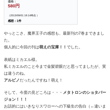
価格：
580円
（2013/09/01 16:14時点 ）
感想：1件
やっとこさ、魔界王子の感想も、最新刊の7巻まできまし
た。
個人的に今回の刊は
萌えの宝庫！！
でした。
表紙はミカエル様。
私ミカエルのこと今まで金髪碧眼だと思ってましたが、実
は違うのね。
アルビノ
だったんですね！萌え！
そして、今度の見どころは・・・
メタトロンのショタバー
ジョン！！！
お話的にはいきなりスワローへの下級生の告白（←違いま