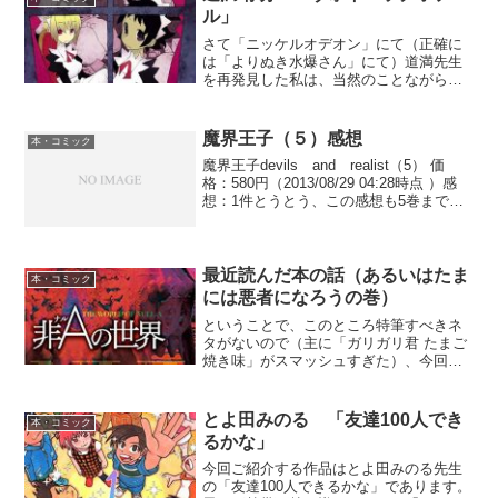
ル」
さて「ニッケルオデオン」にて（正確に
は「よりぬき水爆さん」にて）道満先生
を再発見した私は、当然のことながら別
の作品も読みたくなり、そうなるととて
も便利な熱帯雨林で、アレコレ経緯は省
略しまして、今回ご紹介するのは道満晴
魔界王子（５）感想
本・コミック
明先生の「ヴォイニッチホ...
魔界王子devils and realist（5） 価
格：580円（2013/08/29 04:28時点 ）感
想：1件とうとう、この感想も5巻まで来
ました。今回の表紙は・・・ソロモンで
す！！・・・最初、素で「え、このキャ
ラだれだっけ？」と思...
最近読んだ本の話（あるいはたま
本・コミック
には悪者になろうの巻）
ということで、このところ特筆すべきネ
タがないので（主に「ガリガリ君 たまご
焼き味」がスマッシュすぎた）、今回は
つらつらと最近読んだ本のお話をしよう
と思います。そんな人はいないと思いま
すが、わたくしtodomeの書く記事をつぶ
とよ田みのる 「友達100人でき
本・コミック
さにご覧になる方...
るかな」
今回ご紹介する作品はとよ田みのる先生
の「友達100人できるかな」であります。