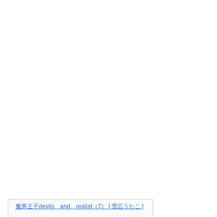
魔界王子devils and realist（7） [ 雪広うたこ ]