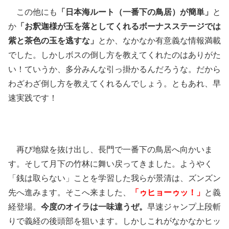
この他にも
「日本海ルート（一番下の鳥居）が簡単」
と
か
「お釈迦様が玉を落としてくれるボーナスステージでは
紫と茶色の玉を逃すな」
とか、なかなか有意義な情報満載
でした。しかしボスの倒し方を教えてくれたのはありがた
い！ていうか、多分みんな引っ掛かるんだろうな。だから
わざわざ倒し方を教えてくれるんでしょう。ともあれ、早
速実践です！
再び地獄を抜け出し、長門で一番下の鳥居へ向かいま
す。そして月下の竹林に舞い戻ってきました。ようやく
「銭は取らない」ことを学習した我らが景清は、ズンズン
先へ進みます。そこへ来ました、
「ゥヒョーゥッ！」
と義
経登場。
今度のオイラは一味違うぜ。
早速ジャンプ上段斬
りで義経の後頭部を狙います。しかしこれがなかなかヒッ