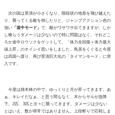
次の国は景清が小さくなり、階段状の地形を飛び越えた
り、襲ってくる敵を倒したりと、ジャンプアクション色の
強い
「道中モード」
で、敵がワサワサ出てきますが、しか
し喰らうダメージは少ないので特に問題はなく、それどこ
ろか途中ロウソクをゲットして、「体力全回復＋体力最大
値上昇」のオイシイ思いをしました。鳥居をくぐると今度
は四国へ渡り、再び景清巨大化の「タイマンモード」に突
入です。
今度は雑木林の中で、ゆっくりと月が昇ってきます。あ
ぁ、キレイだなぁ、と思う間もなく、木からサルが急降
下。2匹、3匹と次々に襲ってきます。ダメージは少ない
とはいえ、数が尋常ではありません。上段斬りで応戦しま