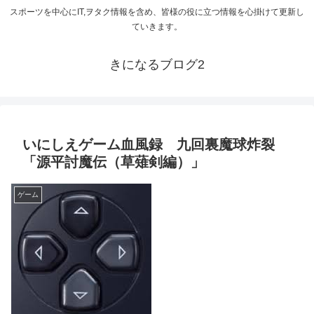
スポーツを中心にIT,ヲタク情報を含め、皆様の役に立つ情報を心掛けて更新し
ていきます。
きになるブログ2
いにしえゲーム血風録 九回裏魔球炸裂
「源平討魔伝（草薙剣編）」
ゲーム