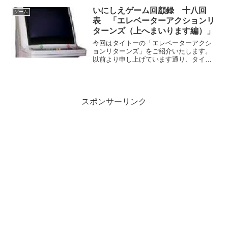
は「グラディウス」「ドラキュラ」と共
いにしえゲーム回顧録 十八回
ゲーム
に、コナミの3大ゲーム...
表 「エレベーターアクションリ
ターンズ（上へまいります編）」
今回はタイトーの「エレベーターアクシ
ョンリターンズ」をご紹介いたします。
以前より申し上げています通り、タイト
ーは珍奇ゲームを作る、デッドボールも
辞さない猛者メーカーとして認識してお
りますが、このゲームは珍しくまともで
す、と思いきや、やっぱり...
スポンサーリンク