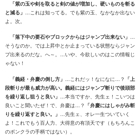
「紫の玉や剣を取ると剣の値が増加し、硬いものを斬る
と減る」
…これは知ってる。でも紫の玉、なかなか出ない
よ。次。
「落下中の要石やブロックからはジャンプ出来ない」
…
そうなのか。では上昇中とか止まっている状態ならジャン
プ出来るのだな。へ～。…いや、今欲しいのはこの情報じ
ゃない！
「義経・弁慶の倒し方」
…これだッ！なになに…？
「上
段斬りが最も威力が高い。義経にはジャンプ斬りで後頭部
を繰り返し狙うと良い」
…本当ですか、先生ェ！こいつは
良いこと聞いたぜ！で、弁慶は…？
「弁慶にはしゃがみ斬
りを繰り返すと良い。」
…先生ェ、オレ一生ついていく
よ！これでもう百人力、大得意の有頂天です（もちろんこ
のボンクラの手柄ではない）。