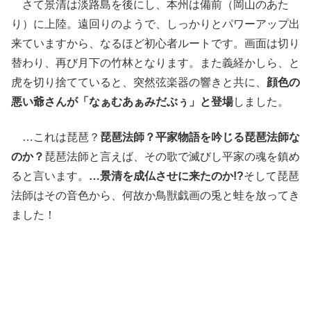
さて景清は淡路島を後にし、本州は備前（岡山のあた
り）に上陸。遠回りのようで、しっかりとパワーアップ出
来ていますから、なるほど初心者ルートです。画面は切り
替わり、再び月下の竹林となります。また義経かしら、と
虎を切り捨てていると、突然弦楽器の響きと共に、
顔色の
悪い爺さんが「なぁむあぁみだぶぅ」と登場
しました。
…これは琵琶？
琵琶法師？平家物語を吟じる琵琶法師な
のか？
琵琶法師と言えば、その歌で滅びし平家の魂を鎮め
ると言います。
…景清を成仏させに来たのか!?
そして琵琶
法師はその音色から、何故か鳥獣戯画の兎と蛙を放ってき
ました！