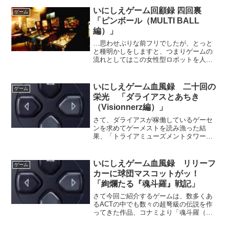
す。しかし大昔、まだ「新日本企画」だ
いにしえゲーム回顧録 四回裏
ゲーム
った頃には、なかなか...
「ピンボール（MULTI BALL
編）」
…思わせぶりな前フリでしたが、とっと
と種明かしをしますと、つまりゲームの
流れとしてはこの女性型ロボットを人間
の女性に変身させよう、という内容なの
でした。いよいよ倒錯的、かつ中学生の
妄想的になってきました。しかもプレイ
いにしえゲーム血風録 二十回の
ゲーム
した私は中学生でしたから...
栄光 「ダライアスとあちき
（Visionnerz編）」
さて、ダライアスが稼働しているゲーセ
ンを求めてゲーメストを読み漁った結
果、「トライアミューズメントタワー
（以下トライ）」の存在を知ることが出
来た私は、そこがどんなゲーセンである
のかちっとも知らないままに、受験のた
いにしえゲーム血風録 リリーフ
ゲーム
めの上京の際には是非ともココ...
カーに球団マスコットがッ！
「絢爛たる『魂斗羅』戦記」
さて今回ご紹介するゲームは、数多くあ
るACTの中でも数々の超弩級の伝説を作
ってきた作品、コナミより「魂斗羅（コ
ントラ）」シリーズです。ネット上で既
に多くの方が述べているように、魂斗羅