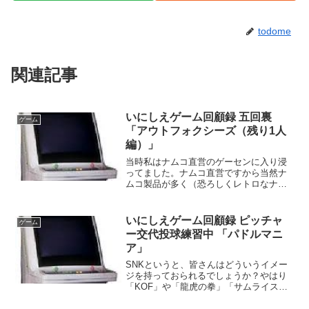
todome
関連記事
いにしえゲーム回顧録 五回裏
ゲーム
「アウトフォクシーズ（残り1人
編）」
当時私はナムコ直営のゲーセンに入り浸
ってました。ナムコ直営ですから当然ナ
ムコ製品が多く（恐ろしくレトロなナム
コのゲームも当然のようにあった）、ア
ウトフォクシーズも当然入荷されていま
した。しかしデモ画面を見て抱いた最初
いにしえゲーム回顧録 ピッチャ
ゲーム
の印象は「…なんかごちゃ...
ー交代投球練習中 「パドルマニ
ア」
SNKというと、皆さんはどういうイメー
ジを持っておられるでしょうか？やはり
「KOF」や「龍虎の拳」「サムライスピ
リッツ」など、格ゲーブームの一角を担
ったメーカーという印象が強いと思いま