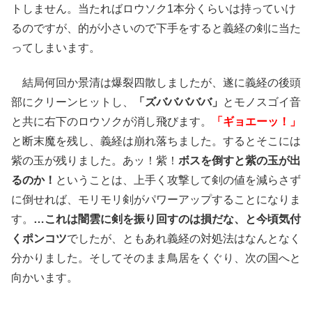
トしません。当たればロウソク1本分くらいは持っていけ
るのですが、的が小さいので下手をすると義経の剣に当た
ってしまいます。
結局何回か景清は爆裂四散しましたが、遂に義経の後頭
部にクリーンヒットし、
「ズバババババ」
とモノスゴイ音
と共に右下のロウソクが消し飛びます。
「ギョエーッ！」
と断末魔を残し、義経は崩れ落ちました。するとそこには
紫の玉が残りました。あッ！紫！
ボスを倒すと紫の玉が出
るのか！
ということは、上手く攻撃して剣の値を減らさず
に倒せれば、モリモリ剣がパワーアップすることになりま
す。
…これは闇雲に剣を振り回すのは損だな、と今頃気付
くポンコツ
でしたが、ともあれ義経の対処法はなんとなく
分かりました。そしてそのまま鳥居をくぐり、次の国へと
向かいます。