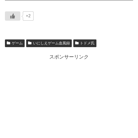
+2
ゲーム
いにしえゲーム血風録
トドメ氏
スポンサーリンク