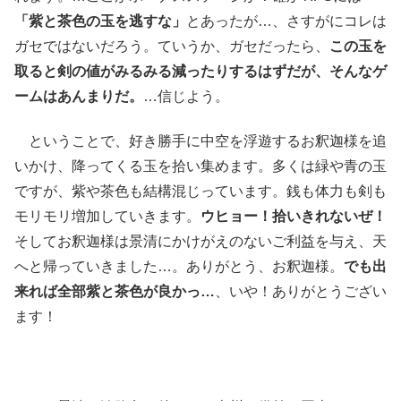
「紫と茶色の玉を逃すな」
とあったが…、さすがにコレは
ガセではないだろう。ていうか、ガセだったら、
この玉を
取ると剣の値がみるみる減ったりするはずだが、そんなゲ
ームはあんまりだ。
…信じよう。
ということで、好き勝手に中空を浮遊するお釈迦様を追
いかけ、降ってくる玉を拾い集めます。多くは緑や青の玉
ですが、紫や茶色も結構混じっています。銭も体力も剣も
モリモリ増加していきます。
ウヒョー！拾いきれないぜ！
そしてお釈迦様は景清にかけがえのないご利益を与え、天
へと帰っていきました…。ありがとう、お釈迦様。
でも出
来れば全部紫と茶色が良かっ…
、いや！ありがとうござい
ます！