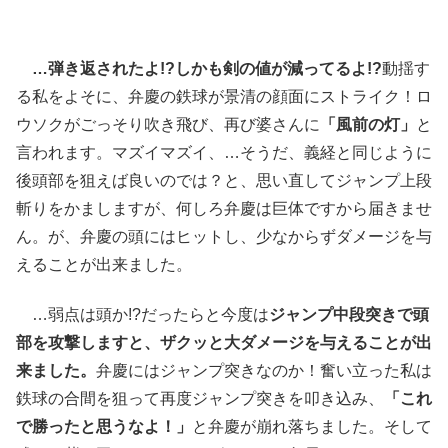
…弾き返されたよ!?しかも剣の値が減ってるよ!?
動揺す
る私をよそに、弁慶の鉄球が景清の顔面にストライク！ロ
ウソクがごっそり吹き飛び、再び婆さんに
「風前の灯」
と
言われます。マズイマズイ、…そうだ、義経と同じように
後頭部を狙えば良いのでは？と、思い直してジャンプ上段
斬りをかましますが、何しろ弁慶は巨体ですから届きませ
ん。が、弁慶の頭にはヒットし、少なからずダメージを与
えることが出来ました。
…弱点は頭か!?だったらと今度は
ジャンプ中段突きで頭
部を攻撃しますと、ザクッと大ダメージを与えることが出
来ました。
弁慶にはジャンプ突きなのか！奮い立った私は
鉄球の合間を狙って再度ジャンプ突きを叩き込み、
「これ
で勝ったと思うなよ！」
と弁慶が崩れ落ちました。そして