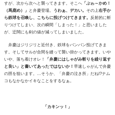
すが、次から次へと襲ってきます。そこへ
「ぶゎ～かめ！
（馬鹿め）」
と弁慶登場。
うわぁ、デカい。
その上
右手か
ら鉄球を召喚し、こちらに投げつけてきます。
反射的に斬
りつけてしまい、次の瞬間「しまった！」と思いました
が、迂闊にも剣の値が減ってしまいました。
弁慶はジリジリと近付き、鉄球をバンバン投げてきま
す。そしてサルが合間を縫って襲い掛かってきます。いや
いや、落ち着けオレ！
「弁慶にはしゃがみ斬りを繰り返す
と良い」と書いてあったではないか！
早速しゃがんで弁慶
の脛を狙います。…そうか、「弁慶の泣き所」だね!?ナム
コもなかなかイキなことをするなぁ。
「カキンッ！」