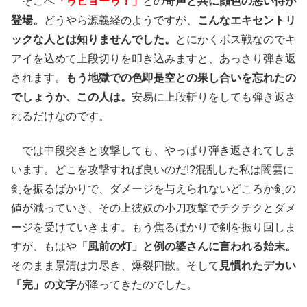
そこへ
「ゥヒョーゥ！」
との
奇声と共に顔色の悪い侍が
登場。
どうやら源義経のようですが、
こんなエキセントリ
ックな人とは知りませんでした。
とにかくボス戦なのでキ
アイを込めて上段切りを叩き込みますと、あっさり弾き返
されます。
もう地獄での色即是空との果し合いを忘れたの
でしょうか、この人は。
安易に上段斬りをしても弾き返さ
れるだけなのです。
では中段突きと攻撃しても、やっぱり弾き返されてしま
います。どこを攻撃すれば良いのだ!?混乱した私は闇雲に
剣を振るばかりで、ダメージを与えられないどころか剣の
値が減っていき、その上彼奴の小刀攻撃でチクチクとダメ
ージを受けていきます。もう焦るばかりで剣を振り回しま
すが、もはや
「風前の灯」と例の婆さんに言われる始末。
そのまま景清は力尽き、爆裂四散。そして
見慣れたデカい
「完」の文字
が降ってきたのでした。