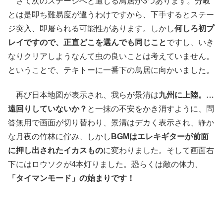
さて次のステージへと通じる鳥居が3つあります。分岐
とは是即ち難易度が違うわけですから、下手するとステー
ジ突入、即屠られる可能性があります。しかし
何しろ初プ
レイですので、正直どこを選んでも同じこと
ですし、いき
なりクリアしようなんて虫の良いことは考えていません。
ということで、テキトーに一番下の鳥居に向かいました。
再び日本地図が表示され、我らが景清は
九州に上陸。…
遠回りしていないか？
と一抹の不安をかき消すように、問
答無用で画面が切り替わり、景清はデカく表示され、静か
な月夜の竹林に佇み、しかし
BGMはエレキギターが前面
に押し出されたイカスもの
に変わりました。そして画面右
下にはロウソクが4本灯りました。恐らくは敵の体力、
「タイマンモード」の始まりです！