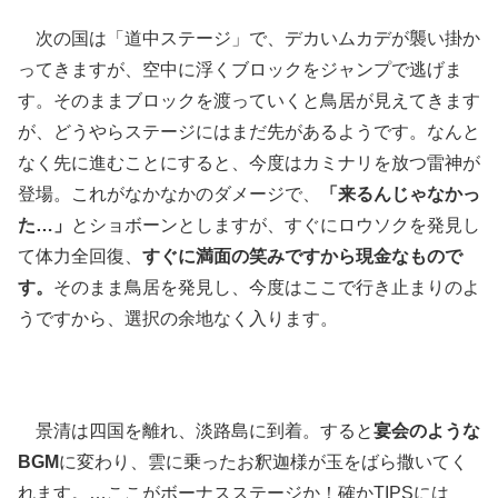
次の国は「道中ステージ」で、デカいムカデが襲い掛か
ってきますが、空中に浮くブロックをジャンプで逃げま
す。そのままブロックを渡っていくと鳥居が見えてきます
が、どうやらステージにはまだ先があるようです。なんと
なく先に進むことにすると、今度はカミナリを放つ雷神が
登場。これがなかなかのダメージで、
「来るんじゃなかっ
た…」
とショボーンとしますが、すぐにロウソクを発見し
て体力全回復、
すぐに満面の笑みですから現金なもので
す。
そのまま鳥居を発見し、今度はここで行き止まりのよ
うですから、選択の余地なく入ります。
景清は四国を離れ、淡路島に到着。すると
宴会のような
BGM
に変わり、雲に乗ったお釈迦様が玉をばら撒いてく
れます。…ここがボーナスステージか！確かTIPSには