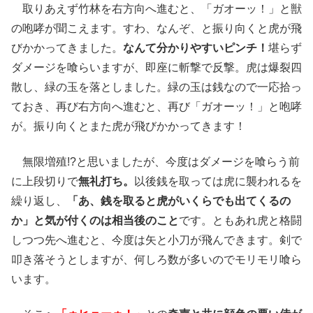
取りあえず竹林を右方向へ進むと、「ガオーッ！」と獣
の咆哮が聞こえます。すわ、なんぞ、と振り向くと虎が飛
びかかってきました。
なんて分かりやすいピンチ！
堪らず
ダメージを喰らいますが、即座に斬撃で反撃。虎は爆裂四
散し、緑の玉を落としました。緑の玉は銭なので一応拾っ
ておき、再び右方向へ進むと、再び「ガオーッ！」と咆哮
が。振り向くとまた虎が飛びかかってきます！
無限増殖!?と思いましたが、今度はダメージを喰らう前
に上段切りで
無礼打ち。
以後銭を取っては虎に襲われるを
繰り返し、
「あ、銭を取ると虎がいくらでも出てくるの
か」と気が付くのは相当後のこと
です。ともあれ虎と格闘
しつつ先へ進むと、今度は矢と小刀が飛んできます。剣で
叩き落そうとしますが、何しろ数が多いのでモリモリ喰ら
います。