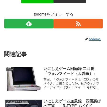
todomeをフォローする
todome
関連記事
いにしえゲーム回顧録 二回裏
ゲーム
「ヴォルフィード（天啓編）」
前回、「ヴォルフィードは『QIX』のリ
メイク」と書きましたが、私のヴォルフ
ィーディアン（ヴォルフィードを好む
人、造語）としての日々を語る前に、ま
ずはこのQIXについてお話ししましょ
う。QIXはやはりタイトーで開発された
いにしえゲーム血風録 四回裏ぴ
陣取りゲームで、基本的...
いにしえゲーム血風録
の三盗 「R-TYPE（バイド