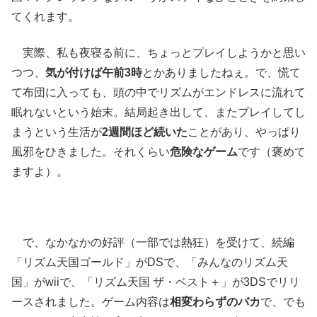
てくれます。
実際、私も夜寝る前に、ちょっとプレイしようかと思い
つつ、
気が付けば午前3時
とかありましたねぇ。で、慌て
て布団に入っても、頭の中でリズムがエンドレスに流れて
眠れないという始末。結局起き出して、またプレイしてし
まうという生活が
2週間ほど続いた
ことがあり、やっぱり
風邪をひきました。それくらい
危険なゲーム
です（褒めて
ますよ）。
で、なかなかの好評（一部では熱狂）を受けて、続編
「リズム天国ゴールド」がDSで、「みんなのリズム天
国」がwiiで、「リズム天国 ザ・ベスト＋」が3DSでリリ
ースされました。ゲーム内容は
相変わらずのバカ
で、でも