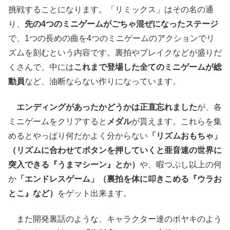
挑戦することになります。「リミックス」はその名の通
り、
先の4つのミニゲームがごちゃ混ぜになったステージ
で、1つの長めの曲を4つのミニゲームのアクションでリ
ズムを刻むという内容です。裏拍やブレイクなどが盛りだ
くさんで、中には
これまで登場した全てのミニゲームが総
動員
など、油断ならない作りになっています。
エンディングがあったかどうかは正直忘れました
が、各
ミニゲームをクリアすると
メダル
が貰えます。これらを集
めるとやっぱり何だかよく分からない
「リズムおもちゃ」
（リズムに合わせてボタンを押していくと亜音速の世界に
突入できる『うまマシーン』とか）
や、暇つぶし以上の何
か
「エンドレスゲーム」（裏拍を体に叩きこめる『ウラお
とこ』など）
をゲット出来ます。
また開発裏話のような、キャラクター達のボヤキのよう