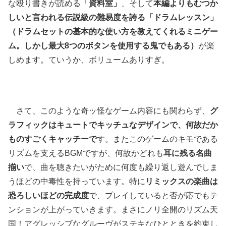
な殴り書きが読める
「資料室」
、そして
本編よりもむつか
しいと言われる伝説級の難易度を誇る「ドラムレッスン」
（ドラムセットの基本的な使い方を教えてくれるミニゲー
ム。しかし最大8つのボタンを使用する鬼でもある）
が楽
しめます。ていうか、ボリュームありすぎ。
さて、このような奇ッ怪なゲーム内容にも関わらず、
グ
ラフィックはキュートでキッチュなデザインで、何故だか
ものすごくキャッチーで
す。またこのゲームのキモである
リズムを支えるBGMですが、何故かどれも
耳に残る名曲
揃い
で、曲を聴きたいがために何度も繰り返し遊んでしま
うほどの中毒性を持っています。特に
リミックスの楽曲は
恐ろしいほどの完成度
で、プレイしていると否が応でもテ
ンションが上がっていきます。まさにノリ全開のリズム天
国！アグレッシブなグルーヴがステキなひとときを約束し