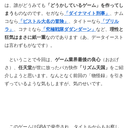
は、誰がどうみても
「どうかしているゲーム」を作ってし
まう
ものなのです。セガなら
「ダイナマイト刑事」
、ナム
コなら
「ピストル大名の冒険」
、タイトーなら
「プリル
ラ」
、コナミなら
「究極戦隊ダダンダーン」
など、
理性と
狂気はまさに紙一重
なのであります（あ、データイースト
は言わずもがなです）。
ということで今回は、
ゲーム業界最後の良心
（おおげ
さ）、
任天堂
が世に放ったバカ快作
「リズム天国」
をご紹
介しようと思います。なんとなく前回の「物怪録」を引き
ずっているような気もしますが、気のせいです。
このゲームはGBAで発売され、タイトルからもお察し