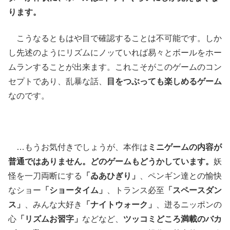
ります。
こうなるともはや目で確認することは不可能です。しか
し先述のようにリズムにノッていれば易々とボールをホー
ムランすることが出来ます。これこそがこのゲームのコン
セプトであり、乱暴な話、
目をつぶっても楽しめるゲーム
なのです。
…もうお気付きでしょうが、本作は
ミニゲームの内容が
普通ではありません。どのゲームもどうかしています。
妖
怪を一刀両断にする
「ゐあひぎり」
、ペンギン達との愉快
なショー
「ショータイム」
、トランス必至
「スペースダン
ス」
、みんな大好き
「ナイトウォーク」
、迸るニッポンの
心
「リズムお習字」
などなど、
ツッコミどころ満載のバカ