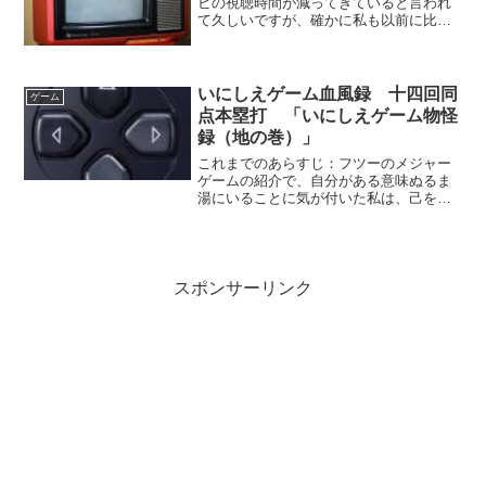
ビの視聴時間が減ってきていると言われ
て久しいですが、確かに私も以前に比べ
てテレビを見る時間が減りました。特に
民放はほとんど見ないと言ってもよく、
したがって最近の芸能人や芸人さんが全
く分からなくなりました。...
いにしえゲーム血風録 十四回同
ゲーム
点本塁打 「いにしえゲーム物怪
録（地の巻）」
これまでのあらすじ：フツーのメジャー
ゲームの紹介で、自分がある意味ぬるま
湯にいることに気が付いた私は、己を叱
咤する意味合いで、なんかヘンなゲーム
をご紹介する「いにしえゲーム物怪録」
をぶち上げる。早速ボーダーにメガネの
ナイスガイを取り上げるが...
スポンサーリンク