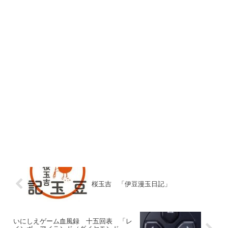
桜玉吉 「伊豆漫玉日記」
いにしえゲーム血風録 十五回表 「レ