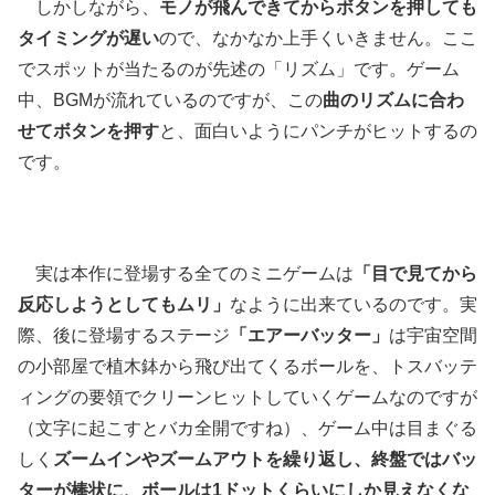
しかしながら、
モノが飛んできてからボタンを押しても
タイミングが遅い
ので、なかなか上手くいきません。ここ
でスポットが当たるのが先述の「リズム」です。ゲーム
中、BGMが流れているのですが、この
曲のリズムに合わ
せてボタンを押す
と、面白いようにパンチがヒットするの
です。
実は本作に登場する全てのミニゲームは
「目で見てから
反応しようとしてもムリ」
なように出来ているのです。実
際、後に登場するステージ
「エアーバッター」
は宇宙空間
の小部屋で植木鉢から飛び出てくるボールを、トスバッテ
ィングの要領でクリーンヒットしていくゲームなのですが
（文字に起こすとバカ全開ですね）、ゲーム中は目まぐる
しく
ズームインやズームアウトを繰り返し、終盤ではバッ
ターが棒状に、ボールは1ドットくらいにしか見えなくな