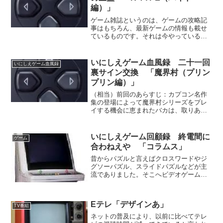
編）」
ゲーム雑誌というのは、ゲームの攻略記
事はもちろん、最新ゲームの情報も載せ
ているものです。それは今やっている
「R-TYPES」も例外ではなかったわけ
で、「新作レビュー」というコーナーで
取り上げられていました。曰く「伝説復
いにしえゲーム血風録 二十一回
いにしえゲーム血風録
活！」とか「名作に触れ...
裏サイン交換 「魔界村（プリン
プリン編）」
（相当）前回のあらすじ：カプコン名作
集の登場によって魔界村シリーズをプレ
イする機会に恵まれたバカは、取りあえ
ず慣れ親しんだ大魔界村を下血気味にク
リア。いよいよ因縁の初代魔界村に挑戦
するバカだった。 メイン画面に戻り、
いにしえゲーム回顧録 終電間に
ゲーム
ゴクリと生唾を飲み込みな...
合わねえや 「コラムス」
昔からパズルと言えばクロスワードやジ
グソーパズル、スライドパズルなどが主
流でありました。そこへビデオゲームが
発明されたことで、パズルは熟考長考を
試すものではなく、むしろ瞬間的なひら
めきを求めるものが多かったように思え
Eテレ「デザインあ」
ます。その最たるものが所...
TV番組
ネットの普及により、以前に比べてテレ