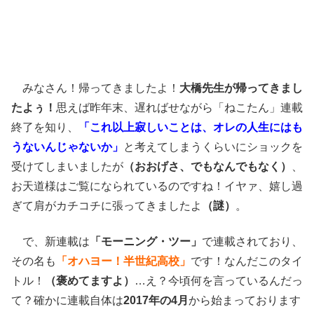
みなさん！帰ってきましたよ！
大橋先生が帰ってきまし
たよぅ！
思えば昨年末、遅ればせながら「ねこたん」連載
終了を知り、
「これ以上寂しいことは、オレの人生にはも
うないんじゃないか」
と考えてしまうくらいにショックを
受けてしまいましたが
（おおげさ、でもなんでもなく）
、
お天道様はご覧になられているのですね！イヤァ、嬉し過
ぎて肩がカチコチに張ってきましたよ
（謎）
。
で、新連載は
「モーニング・ツー」
で連載されており、
その名も
「オハヨー！半世紀高校」
です！なんだこのタイ
トル！
（褒めてますよ）
…え？今頃何を言っているんだっ
て？確かに連載自体は
2017年の4月
から始まっております