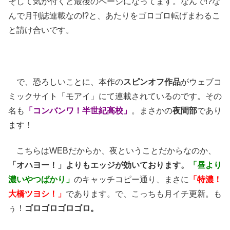
そして気が付くと最後のページになってます。なんで!?な
んで月刊誌連載なの!?と、あたりをゴロゴロ転げまわるこ
と請け合いです。
で、恐ろしいことに、本作の
スピンオフ作品
がウェブコ
ミックサイト「モアイ」にて連載されているのです。その
名も
「コンバンワ！半世紀高校」
。まさかの
夜間部
であり
ます！
こちらはWEBだからか、夜ということだからなのか、
「オハヨー！」よりもエッジが効いております。
「昼より
濃いやつばかり」
のキャッチコピー通り、まさに
「特濃！
大橋ツヨシ！」
であります。で、こっちも月イチ更新。も
ぅ！
ゴロゴロゴロゴロ。