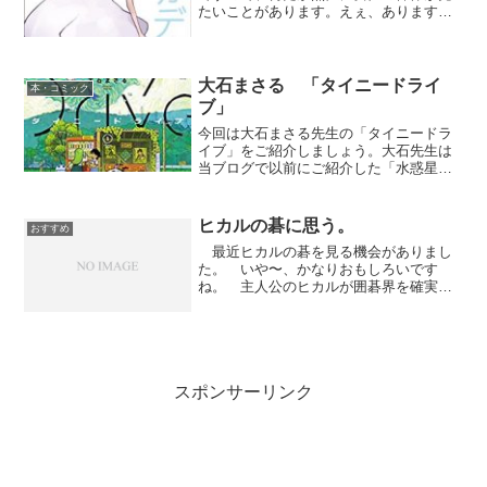
たいことがあります。えぇ、ありますと
も。そんな時こそ例の熱帯雨林です。こ
の森には星の数ほどの「女性の裸体にア
レコレする本」が存在するのです。しか
し星の数ほどありますので...
大石まさる 「タイニードライ
本・コミック
ブ」
今回は大石まさる先生の「タイニードラ
イブ」をご紹介しましょう。大石先生は
当ブログで以前にご紹介した「水惑星年
代記」以来のご登場ですねぇ。もちろん
他作品をほったらかしにしていたわけで
はなく、「おいでませり」や「ライプニ
ヒカルの碁に思う。
おすすめ
ッツ」など、その後も大石...
最近ヒカルの碁を見る機会がありまし
た。 いや〜、かなりおもしろいです
ね。 主人公のヒカルが囲碁界を確実に
駆け上がっていくのはわか...
スポンサーリンク