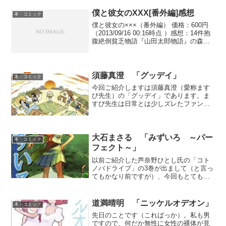
僕と彼女のXXX[番外編]感想
本・コミック
僕と彼女の×××（番外編） 価格：600円
（2013/09/16 00:16時点 ）感想：14件抱
腹絶倒貧乏物語『山田太郎物語』の森永
あい先生による、これまた抱腹絶倒な男
女入れ替えストーリー『僕と彼女の
XXX』の番外編の感想です！！女の子
っ...
須藤真澄 「グッデイ」
本・コミック
今回ご紹介しますは須藤真澄（愛称ます
び先生）の「グッデイ」であります。ま
すび先生は日常とは少しズレたファンタ
ジーを、丸っこい可愛らしい絵柄でほの
ぼの描く相当な手練れでありまして（何
様）、また大変な猫好きでもあり、ネコ
マンガの大家でもあったり...
大石まさる 「みずいろ ～パー
本・コミック
フェクト～」
以前ご紹介した芦奈野ひとし氏の「コト
ノバドライブ」の3巻が出まして（と言っ
てもかなり前ですが）、今回もとても面
白く、さて他の方々はどんな感想をお持
ちだろうか、と例の如く、某書籍通販サ
イトを訪れました。皆さん好評のよう
道満晴明 「ニッケルオデオン」
本・コミック
で、次巻が待たれる次第で...
先日のことです（こればっか）。私も男
ですので、何だか無性に女性の裸体が見