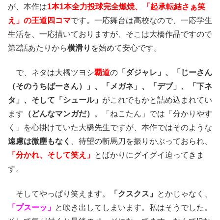
が、本作は
1本1本全力投球完全燃焼、「起承転結さぁ笑
え」の王道四コマ
です。一応舞台は高校なので、一応学生
生活を、一応描いておりますが、そこは大橋作品ですので
第2話あたりから
横滑り
を始めて安心です。
で、ネタは大橋ツヨシ
覇道
の
「ダジャレ」、「じーさん
（そのうちばーさん）」、「メガネ」、「デブ」、「下ネ
タ」、そして「シュール」
がこれでもかと詰め込まれてい
ます
（どんなマンガだ）
。「ねこたん」では「分かりやす
く」を心掛けていた大橋先生ですが、本作ではそのような
遠慮は微塵もなく
、待望の斬馬刀を振りかぶっておられ、
「分かれ、そして笑え」
とばかりにグイグイ迫ってきま
す。
そしてやっぱり笑えます。
「クスクス」
とかじゃなく、
「プスーッ」
と吹き出してしまいます。私はそうでした。