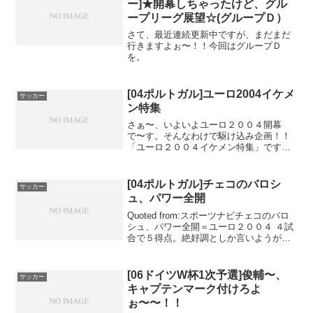
ー]★開幕しちゃったけど、グル
ープリーグ展望☆(グループＤ）
さて、最近連続更新中ですが、まだまだ
行きますよぉ〜！！今回はグループＤ
を。
[04ポルトガル]ユーロ2004イケメ
サッカー
ン特集
さぁ〜、いよいよユーロ２００４開幕
で〜す。そんなわけで駆け込み企画！！
「ユーロ２００４イケメン特集」です。
それではさっそく行きまし...
[04ポルトガル]チェコのバロシ
サッカー
ュ、パワー全開
Quoted from:スポーツナビチェコのバロ
シュ、パワー全開＝ユーロ２００４ ４試
合で５得点。絶好調としか言いようがな
い。準々決勝のデンマーク戦...
[06ドイツW杯1次予選]俊輔〜、
サッカー
キャプテンマーク付けろよ
ぉ〜〜！！