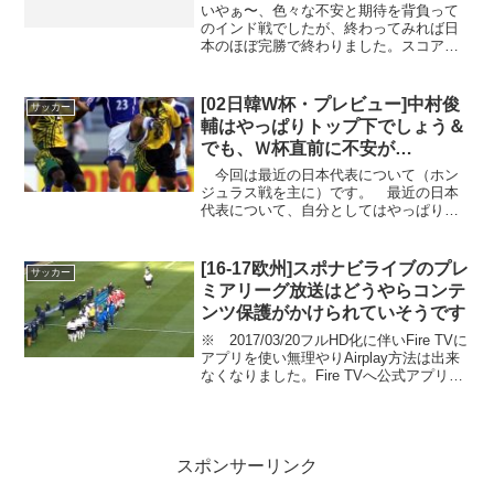
いやぁ〜、色々な不安と期待を背負って
のインド戦でしたが、終わってみれば日
本のほぼ完勝で終わりました。スコアは
７ー０とまぁ、合格点の...
[02日韓W杯・プレビュー]中村俊
サッカー
輔はやっぱりトップ下でしょう＆
でも、Ｗ杯直前に不安が…
今回は最近の日本代表について（ホン
ジュラス戦を主に）です。 最近の日本
代表について、自分としてはやっぱり、
俊輔はトップ下で使うと...
[16-17欧州]スポナビライブのプレ
サッカー
ミアリーグ放送はどうやらコンテ
ンツ保護がかけられていそうです
※ 2017/03/20フルHD化に伴いFire TVに
アプリを使い無理やりAirplay方法は出来
なくなりました。Fire TVへ公式アプリが
配信される予定なのでそちらで使うこと
となります。ネットの書き込みに有力な
情報があったので、更新し...
スポンサーリンク