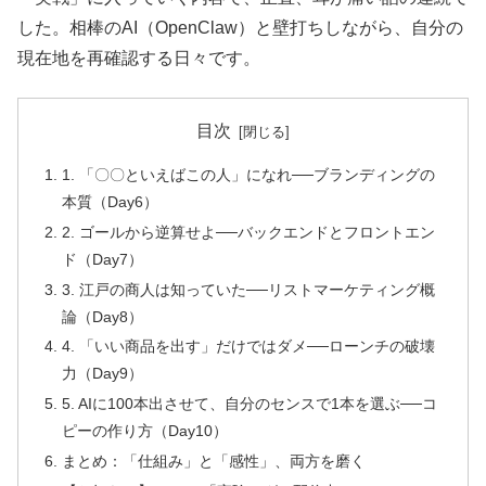
した。相棒のAI（OpenClaw）と壁打ちしながら、自分の
現在地を再確認する日々です。
目次
1. 「〇〇といえばこの人」になれ──ブランディングの
本質（Day6）
2. ゴールから逆算せよ──バックエンドとフロントエン
ド（Day7）
3. 江戸の商人は知っていた──リストマーケティング概
論（Day8）
4. 「いい商品を出す」だけではダメ──ローンチの破壊
力（Day9）
5. AIに100本出させて、自分のセンスで1本を選ぶ──コ
ピーの作り方（Day10）
まとめ：「仕組み」と「感性」、両方を磨く