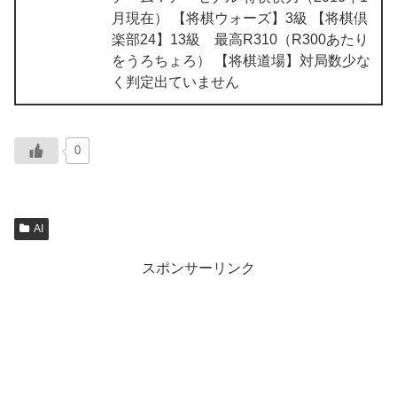
月現在） 【将棋ウォーズ】3級 【将棋倶
楽部24】13級 最高R310（R300あたり
をうろちょろ） 【将棋道場】対局数少な
く判定出ていません
0
AI
スポンサーリンク