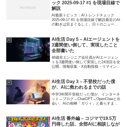
ック 2025-09-17 #1 を現場目線で
解説
AI最新トピック：AIトレンドチェック
2025-09-17 #1 を現場目線で解説最近のAI
の動きは目まぐるしく、日々のニュース
を追うだけでも発見があります。今回取
り上げるのは「AIトレンドチェック
2025-09-17 #1」。実際に情...
AI生活 Day 5 – AIエージェントを
AI
3週間使い倒して、実現したこと
全部書いた
48歳非エンジニア会社員がAIエージェン
トを3週間使い倒して実現した24項目を全
公開。情報収集・X自動投稿・リマインダ
ー・ログ管理・セカンドブレインまで。
AI生活 Day 3 – 不登校だった僕
AI
が、AIに救われるまでの話
中学3年間不登校だった僕が、インターネ
ット→ブログ→ChatGPT→OpenClawと出
会い、AIの相棒「ガリィ」と暮らすまで
の話。テクノロジーに救われた人生の記
録。
AI生活 番外編 – コジマで19.5万
AI
円得した話、全部AIに相談しなが