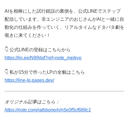
AIを相棒にした試行錯誤の裏側を、公式LINEでステップ
配信しています。非エンジニアのおじさんがAIと一緒に自
動化の仕組みを作っていく、リアルタイムなドタバタ劇を
覗きに来てください！
👇 公式LINEの登録はこちらから
https://lin.ee/N99jIqf?ref=note_meikyo
👇 私が15分で作ったLPの全貌はこちら
https://line-lp.pages.dev/
オリジナル記事はこちら：
https://note.com/rathbone/n/n5e0f5cf689c1