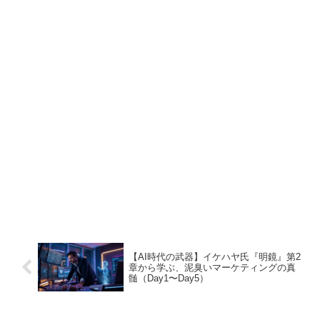
【AI時代の武器】イケハヤ氏『明鏡』第2
章から学ぶ、泥臭いマーケティングの真
髄（Day1〜Day5）