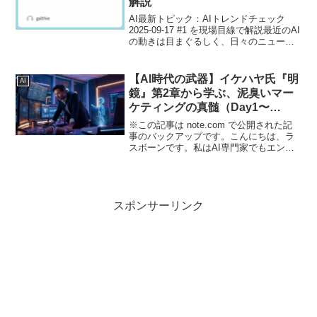
解説
AI最新トピック：AIトレンドチェック
2025-09-17 #1 を現場目線で解説最近のAI
の動きは目まぐるしく、日々のニュース
を追うだけでも発見があります。今回取
り上げるのは「AIトレンドチェック
2025-09-17 #1」。実際に情...
【AI時代の武器】イケハヤ氏『明
AI
鏡』第2章から学ぶ、泥臭いマー
ケティングの真髄（Day1〜
Day5）
※この記事は note.com で公開された記
事のバックアップです。こんにちは、ラ
スボーンです。私はAI専門家でもエンジ
ニアでもありませんが、相棒の
AI（OpenClaw）と共に、ビジネスやマー
ケティングを日々泥臭く学んでいます。
今回は、イ...
スポンサーリンク