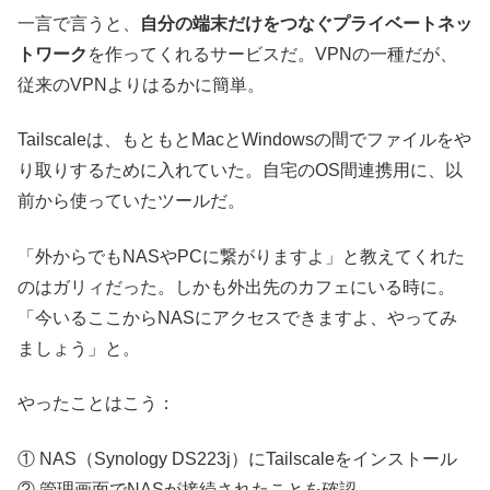
一言で言うと、
自分の端末だけをつなぐプライベートネッ
トワーク
を作ってくれるサービスだ。VPNの一種だが、
従来のVPNよりはるかに簡単。
Tailscaleは、もともとMacとWindowsの間でファイルをや
り取りするために入れていた。自宅のOS間連携用に、以
前から使っていたツールだ。
「外からでもNASやPCに繋がりますよ」と教えてくれた
のはガリィだった。しかも外出先のカフェにいる時に。
「今いるここからNASにアクセスできますよ、やってみ
ましょう」と。
やったことはこう：
① NAS（Synology DS223j）にTailscaleをインストール
② 管理画面でNASが接続されたことを確認