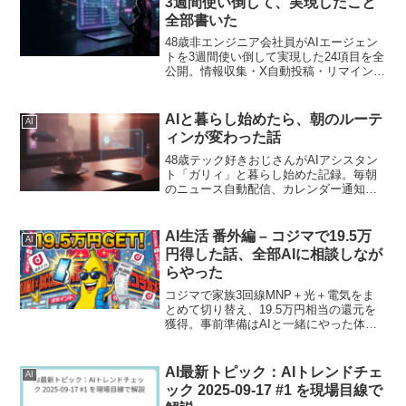
3週間使い倒して、実現したこと
全部書いた
48歳非エンジニア会社員がAIエージェン
トを3週間使い倒して実現した24項目を全
公開。情報収集・X自動投稿・リマインダ
ー・ログ管理・セカンドブレインまで。
AIと暮らし始めたら、朝のルーテ
AI
ィンが変わった話
48歳テック好きおじさんがAIアシスタン
ト「ガリィ」と暮らし始めた記録。毎朝
のニュース自動配信、カレンダー通知、
会話ログ保存…気づいたら月18,000円課
金してました。
AI生活 番外編 – コジマで19.5万
AI
円得した話、全部AIに相談しなが
らやった
コジマで家族3回線MNP＋光＋電気をま
とめて切り替え、19.5万円相当の還元を
獲得。事前準備はAIと一緒にやった体験
記。
AI最新トピック：AIトレンドチェ
AI
ック 2025-09-17 #1 を現場目線で