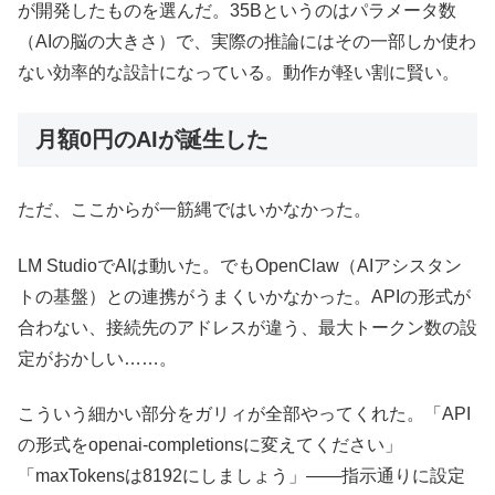
が開発したものを選んだ。35Bというのはパラメータ数
（AIの脳の大きさ）で、実際の推論にはその一部しか使わ
ない効率的な設計になっている。動作が軽い割に賢い。
月額0円のAIが誕生した
ただ、ここからが一筋縄ではいかなかった。
LM StudioでAIは動いた。でもOpenClaw（AIアシスタン
トの基盤）との連携がうまくいかなかった。APIの形式が
合わない、接続先のアドレスが違う、最大トークン数の設
定がおかしい……。
こういう細かい部分をガリィが全部やってくれた。「API
の形式をopenai-completionsに変えてください」
「maxTokensは8192にしましょう」——指示通りに設定