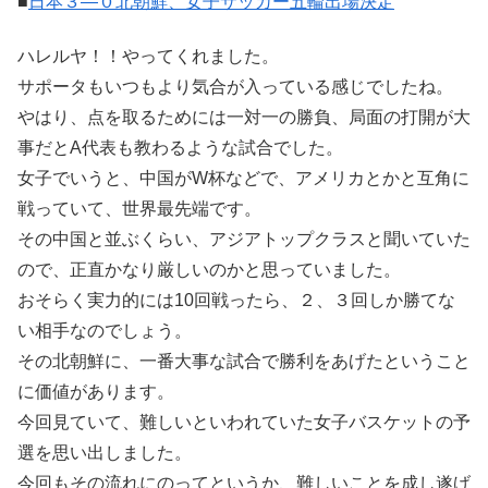
■
日本３―０北朝鮮、女子サッカー五輪出場決定
ハレルヤ！！やってくれました。
サポータもいつもより気合が入っている感じでしたね。
やはり、点を取るためには一対一の勝負、局面の打開が大
事だとA代表も教わるような試合でした。
女子でいうと、中国がW杯などで、アメリカとかと互角に
戦っていて、世界最先端です。
その中国と並ぶくらい、アジアトップクラスと聞いていた
ので、正直かなり厳しいのかと思っていました。
おそらく実力的には10回戦ったら、２、３回しか勝てな
い相手なのでしょう。
その北朝鮮に、一番大事な試合で勝利をあげたということ
に価値があります。
今回見ていて、難しいといわれていた女子バスケットの予
選を思い出しました。
今回もその流れにのってというか、難しいことを成し遂げ