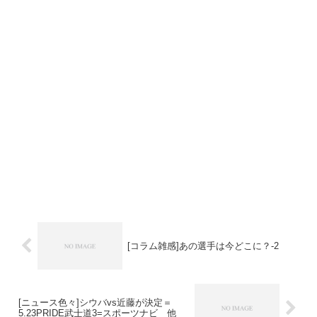
[コラム雑感]あの選手は今どこに？-2
[ニュース色々]シウバvs近藤が決定＝
5.23PRIDE武士道3=スポーツナビ 他