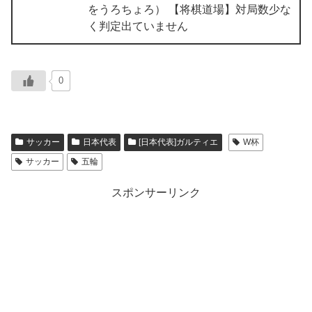
をうろちょろ） 【将棋道場】対局数少な
く判定出ていません
0
サッカー
日本代表
[日本代表]ガルティエ
W杯
サッカー
五輪
スポンサーリンク