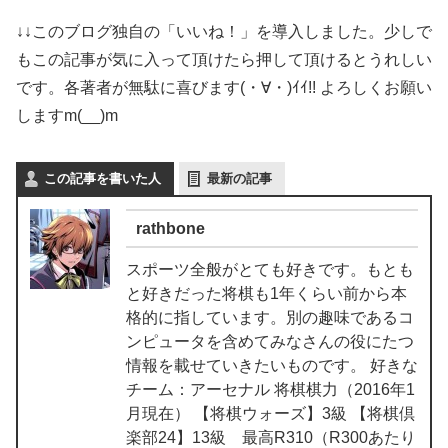
↓↓このブログ独自の「いいね！」を導入しました。少しで
もこの記事が気に入って頂けたら押して頂けるとうれしい
です。各著者が無駄に喜びます(・∀・)ｲｲ!! よろしくお願い
しますm(__)m
この記事を書いた人
最新の記事
rathbone
スポーツ全般がとても好きです。もとも
と好きだった将棋も1年くらい前から本
格的に指しています。別の趣味であるコ
ンピュータを含めてみなさんの役にたつ
情報を載せていきたいものです。 好きな
チーム：アーセナル 将棋棋力（2016年1
月現在） 【将棋ウォーズ】3級 【将棋倶
楽部24】13級 最高R310（R300あたり