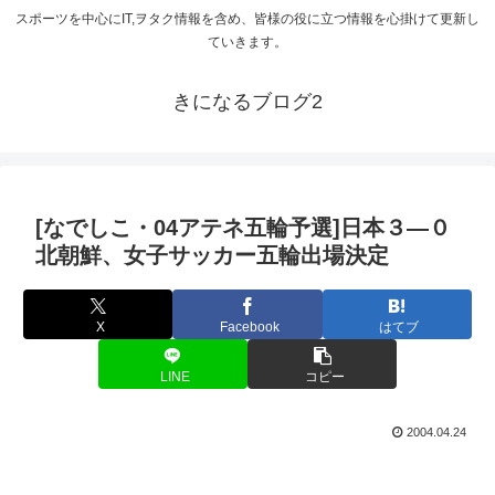
スポーツを中心にIT,ヲタク情報を含め、皆様の役に立つ情報を心掛けて更新し
ていきます。
きになるブログ2
[なでしこ・04アテネ五輪予選]日本３―０
北朝鮮、女子サッカー五輪出場決定
X
Facebook
はてブ
LINE
コピー
2004.04.24