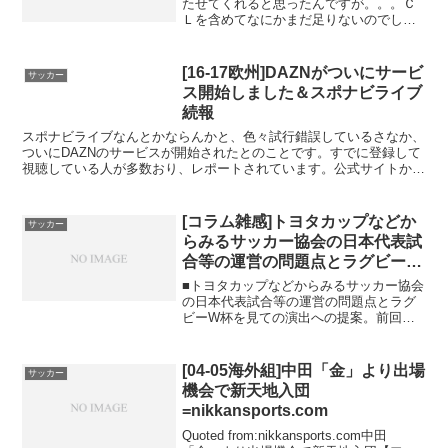
たせてくれると思ったんですが。。。Ｃ
Ｌを含めてなにかまだ足りないのでしょ
うね。ポジティブに考え...
[16-17欧州]DAZNがついにサービ
サッカー
ス開始しました＆スポナビライブ
続報
スポナビライブなんとかならんかと、色々試行錯誤しているさなか、
ついにDAZNのサービスが開始されたとのことです。すでに登録して
視聴している人が多数おり、レポートされています。公式サイトから
登録可能です（要クレジットカード）。DAZNwww....
[コラム雑感]トヨタカップなどか
サッカー
らみるサッカー協会の日本代表試
合等の運営の問題点とラグビーW
杯を見ての演出への提案。
■トヨタカップなどからみるサッカー協会
の日本代表試合等の運営の問題点とラグ
ビーW杯を見ての演出への提案。前回紹
介したSoccer Daysさんの【...
[04-05海外組]中田「金」より出場
サッカー
機会で新天地入団
=nikkansports.com
Quoted from:nikkansports.com中田