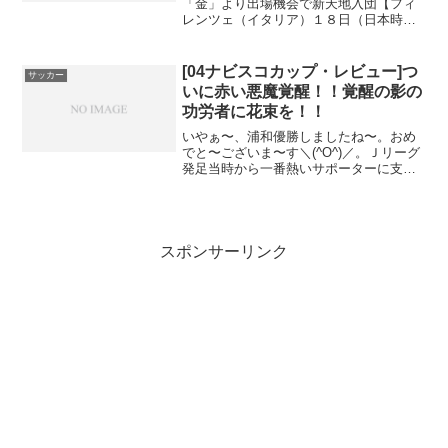
「金」より出場機会で新天地入団【フィ
レンツェ（イタリア）１８日（日本時間
１９日）＝西村明美通信員】フィオレ
ン...
[04ナビスコカップ・レビュー]つ
サッカー
いに赤い悪魔覚醒！！覚醒の影の
功労者に花束を！！
いやぁ〜、浦和優勝しましたね〜。おめ
でと〜ございま〜す＼(^O^)／。Ｊリーグ
発足当時から一番熱いサポーターに支え
られたチームが紆余曲折を...
スポンサーリンク