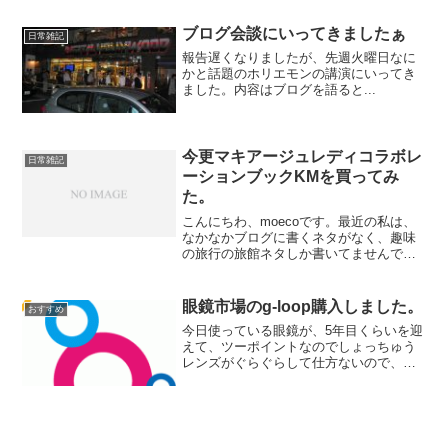
目の付近にメスを入れるのはとっても怖
いことです。私自身、手術を決めたもの
ブログ会談にいってきましたぁ
日常雑記
の、あとから調べれば調べ...
報告遅くなりましたが、先週火曜日なに
かと話題のホリエモンの講演にいってき
ました。内容はブログを語ると...
今更マキアージュレディコラボレ
日常雑記
ーションブックKMを買ってみ
た。
こんにちわ、moecoです。最近の私は、
なかなかブログに書くネタがなく、趣味
の旅行の旅館ネタしか書いてませんでし
た。なんか、他に書くことないかなーっ
と思ってたのですが、思い浮かばな
い。。。そこで、いろいろ自問自答して
眼鏡市場のg-loop購入しました。
おすすめ
みました。あ、旅行以外に...
今日使っている眼鏡が、5年目くらいを迎
えて、ツーポイントなのでしょっちゅう
レンズがぐらぐらして仕方ないので、眼
鏡市場にいってきました。当時はやっぱ
りレンズも含めた値段というのは珍しか
ったと思います。当時はなんだかんだで4
万くらいしたんじゃな...