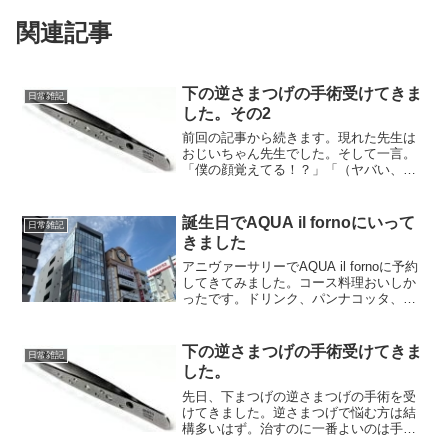
関連記事
下の逆さまつげの手術受けてきま
日常雑記
した。その2
前回の記事から続きます。現れた先生は
おじいちゃん先生でした。そして一言。
「僕の顔覚えてる！？」「（ヤバい、覚
えてない）え、あのパニくってて・・・
（←本当ですよー、先生と会うのは一か
月ぶりでした。）」「じゃ始めるよー、
誕生日でAQUA il fornoにいって
日常雑記
話したければ話していいか...
きました
アニヴァーサリーでAQUA il fornoに予約
してきてみました。 コース料理おいしか
ったです。 ドリンク、パンナコッタ、テ
ィラミスも食べ放題・飲み放題でし
た。 ホールケーキで誕生日を祝っていた
だき、贅沢な時間を過ごせたと思いま
下の逆さまつげの手術受けてきま
日常雑記
す。 パセラ系列のお店らしいです。 いっ
した。
てみてよかったです。 #ランチ #アニヴァ
ーサリー #誕生日 #ケーキ #女子会にもお
先日、下まつげの逆さまつげの手術を受
すすめです #ハンバーグ #上野 #コース料
けてきました。逆さまつげで悩む方は結
理
構多いはず。治すのに一番よいのは手術
することですが、いかんせん顔、しかも