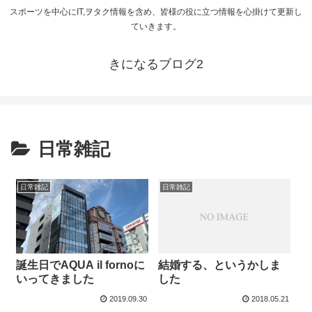
スポーツを中心にIT,ヲタク情報を含め、皆様の役に立つ情報を心掛けて更新し
ていきます。
きになるブログ2
日常雑記
日常雑記
日常雑記
結婚する、というかしま
誕生日でAQUA il fornoに
した
いってきました
2019.09.30
2018.05.21