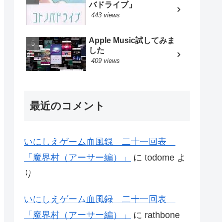
バドライブ」
443 views
Apple Music試してみま
した
409 views
最近のコメント
いにしえゲーム血風録 二十一回表
「魔界村（アーサー編）」
に
todome
よ
り
いにしえゲーム血風録 二十一回表
「魔界村（アーサー編）」
に
rathbone