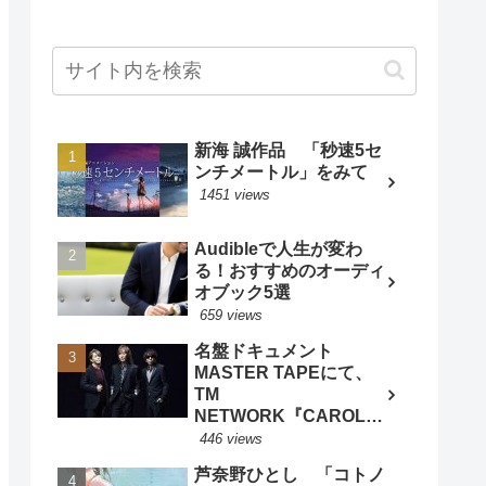
新海 誠作品 「秒速5セ
ンチメートル」をみて
1451 views
Audibleで人生が変わ
る！おすすめのオーディ
オブック5選
659 views
名盤ドキュメント
MASTER TAPEにて、
TM
NETWORK『CAROL』
特集 - BARKS音楽ニュ
446 views
ースより
芦奈野ひとし 「コトノ