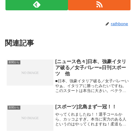
rathbone
関連記事
[ニュース色々]日本、強豪イタリ
新聞から
ア破る／女子バレー=日刊スポー
ツ 他
■日本、強豪イタリア破る／女子バレーい
やぁ、イタリアに勝ったみたいですね。
このスタートは本当に大きい。ベテラ
ン・吉原の精神力が大き...
[スポーツ]北島まず一冠！！
新聞から
やってくれましたね！！選手コールか
ら、カッコよすぎ。本当に実力のある人
というのはやってくれますね！柔道も厳
しいと...