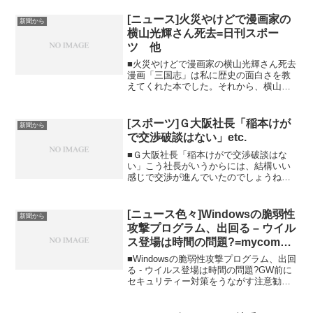
[ニュース]火災やけどで漫画家の
新聞から
横山光輝さん死去=日刊スポー
ツ 他
■火災やけどで漫画家の横山光輝さん死去
漫画「三国志」は私に歴史の面白さを教
えてくれた本でした。それから、横山さ
んの歴史を書いたもの...
[スポーツ]Ｇ大阪社長「稲本けが
新聞から
で交渉破談はない」etc.
■Ｇ大阪社長「稲本けがで交渉破談はな
い」こう社長がいうからには、結構いい
感じで交渉が進んでいたのでしょうね。
ただフルアム側は静観し...
[ニュース色々]Windowsの脆弱性
新聞から
攻撃プログラム、出回る – ウイル
ス登場は時間の問題?=mycom
他
■Windowsの脆弱性攻撃プログラム、出回
る - ウイルス登場は時間の問題?GW前に
セキュリティー対策をうながす注意勧告
がされています。パッチを忘...