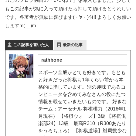
↓↓このブログ独自の「いいね！」を導入しました。少しで
もこの記事が気に入って頂けたら押して頂けるとうれしい
です。各著者が無駄に喜びます(・∀・)ｲｲ!! よろしくお願い
しますm(__)m
この記事を書いた人
最新の記事
rathbone
スポーツ全般がとても好きです。もとも
と好きだった将棋も1年くらい前から本
格的に指しています。別の趣味であるコ
ンピュータを含めてみなさんの役にたつ
情報を載せていきたいものです。 好きな
チーム：アーセナル 将棋棋力（2016年1
月現在） 【将棋ウォーズ】3級 【将棋倶
楽部24】13級 最高R310（R300あたり
をうろちょろ） 【将棋道場】対局数少な