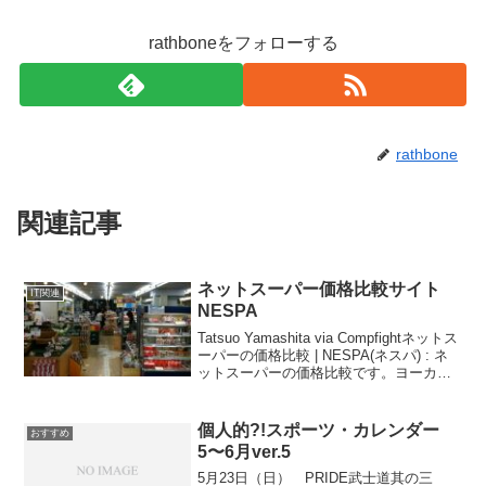
rathboneをフォローする
rathbone
関連記事
ネットスーパー価格比較サイト
IT関連
NESPA
Tatsuo Yamashita via Compfightネットス
ーパーの価格比較 | NESPA(ネスパ) : ネ
ットスーパーの価格比較です。ヨーカド
ーとかが残念ながらないですが、大手の
日用品が比較できます。私は生もの以外
は1,980円...
個人的?!スポーツ・カレンダー
おすすめ
5〜6月ver.5
5月23日（日） PRIDE武士道其の三