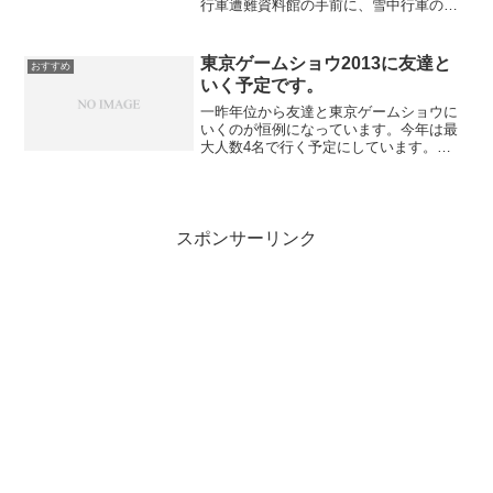
行軍遭難資料館の手前に、雪中行軍の英
霊たちの眠る幸畑陸軍墓地があります。
手前にある石碑↓整然と並んだ墓標の一番
奥、山口少佐のお墓の前あたりで、手を
東京ゲームショウ2013に友達と
おすすめ
合わせました。墓標の並ぶ...
いく予定です。
一昨年位から友達と東京ゲームショウに
いくのが恒例になっています。今年は最
大人数4名で行く予定にしています。
■『東京ゲームショウ 2013』開催日決
定！今年は「乙女ゲーコーナー」や「コ
スプレ広場」などが新設！ : はちま起稿
今年は「乙女ゲーム...
スポンサーリンク