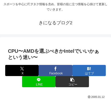
スポーツを中心にIT,ヲタク情報を含め、皆様の役に立つ情報を心掛けて更新し
ていきます。
きになるブログ2
CPU〜AMDを選ぶべきかIntelでいいかぁ
という迷い〜
X
Facebook
はてブ
LINE
コピー
2005.01.12