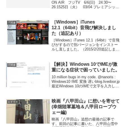
ON AIR フジTV 6/6(日) 24:30〜
26:1525日（火） 03/04 プレミアシップ
ラグビー プレイオフ J SPORTS3
25:00...
［Windows］iTunes
IT関連
12.1（64bit）音飛び解決しまし
た（追記あり）
［Windows］iTunes 12.1（64bit）で音飛
びがするので別バージョンをインストー
ルし直しました。（2015/2/20追記しまし
た） - としやの Blog（2015年2月20日追
記） 先日、iTunesがバージョン「12.1...
【解決】Windows 10でIMEが激
IT関連
重になる症状で困っていました。
10 million bugs in my code. @nanoris :
Windows10 IME 変換 遅いblog.livedoor.jp
最近Windows 10のIMEで文字を入力して
いると途中で引っかかる感じで猛烈に重
くなると...
映画『八甲田山』に想いを寄せて
おすすめ
(幸畑陸軍墓地＆八甲田ロープウ
ェー編)
映画『八甲田山』追想の最後の記事で
す。前回の記事に書いた、八甲田山雪中