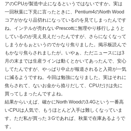
アのCPUが製造中止になるというではないですか。実は
一回秋葉に下見に言ったときに、Pentium4のNorth Wood
コアがかなり品切れになっているのを見てしまったんです
ね。インテルが売れないPrescottに無理やり移行しようと
しているのが見え見えだったんですが、さらになくなって
しまうかもぉというのでかなり焦りました。掲示板読んで
もかなり焦らされましたが。いやぁ、ただニュースには3
月の末までは生産ラインは動くとかいてあったんで、安心
してたんですが、やっぱり中止が報道されると入荷が一気
に減るようですね。今回は勉強になりました。実はそれに
焦らされて、ないお金から捻りだして、CPUだけは先に
買ってしまったんですよね。
結果からいえば、確かにNorth Woodの3.4Gという一番高
いCPUは人気で、もうほとんど入手は難しくなっていま
す。ただ私が買った３Gであれば、秋葉で在庫あるようで
す。